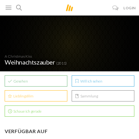
LOGIN
A Christmas Kiss
Weihnachtszauber
(2011)
Gesehen
Will ich sehen
Lieblingsfilm
Sammlung
Schaue ich gerade
VERFÜGBAR AUF