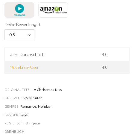
Deine Bewertung: 0
0.5
User Durchschnitt
4.0
Moviebreak User
4.0
ORIGINAL TITEL
A Christmas Kiss
LAUFZEIT
96 Minuten
GENRES
Romance, Holiday
LÄNDER
USA
REGIE
John Stimpson
DREHBUCH