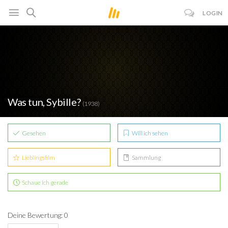
LOGIN
Was tun, Sybille?
(1938)
Gesehen
Will ich sehen
Lieblingsfilm
Sammlung
Schaue ich gerade
Deine Bewertung: 0