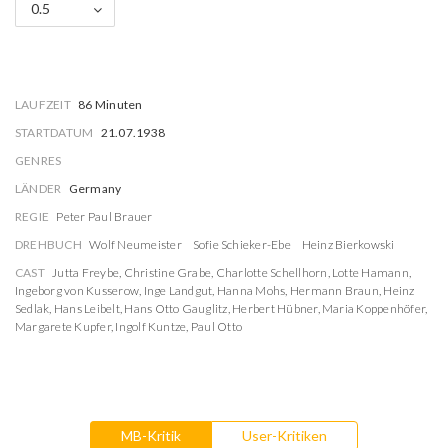
0.5
LAUFZEIT
86 Minuten
STARTDATUM
21.07.1938
GENRES
LÄNDER
Germany
REGIE
Peter Paul Brauer
DREHBUCH
Wolf Neumeister
Sofie Schieker-Ebe
Heinz Bierkowski
CAST
Jutta Freybe
,
Christine Grabe
,
Charlotte Schellhorn
,
Lotte Hamann
,
Ingeborg von Kusserow
,
Inge Landgut
,
Hanna Mohs
,
Hermann Braun
,
Heinz
Sedlak
,
Hans Leibelt
,
Hans Otto Gauglitz
,
Herbert Hübner
,
Maria Koppenhöfer
,
Margarete Kupfer
,
Ingolf Kuntze
,
Paul Otto
MB-Kritik
User-Kritiken