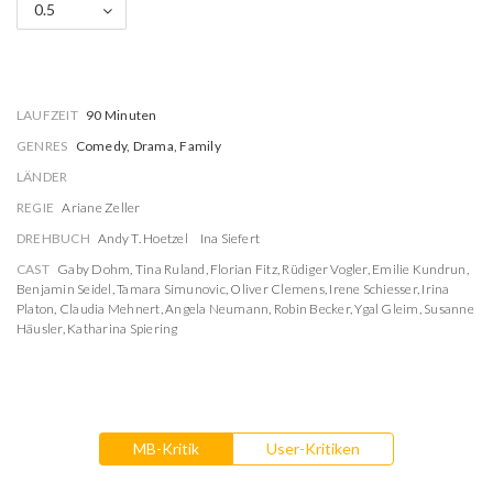
0.5
LAUFZEIT
90 Minuten
GENRES
Comedy, Drama, Family
LÄNDER
REGIE
Ariane Zeller
DREHBUCH
Andy T. Hoetzel
Ina Siefert
CAST
Gaby Dohm
,
Tina Ruland
,
Florian Fitz
,
Rüdiger Vogler
,
Emilie Kundrun
,
Benjamin Seidel
,
Tamara Simunovic
,
Oliver Clemens
,
Irene Schiesser
,
Irina
Platon
,
Claudia Mehnert
,
Angela Neumann
,
Robin Becker
,
Ygal Gleim
,
Susanne
Häusler
,
Katharina Spiering
MB-Kritik
User-Kritiken