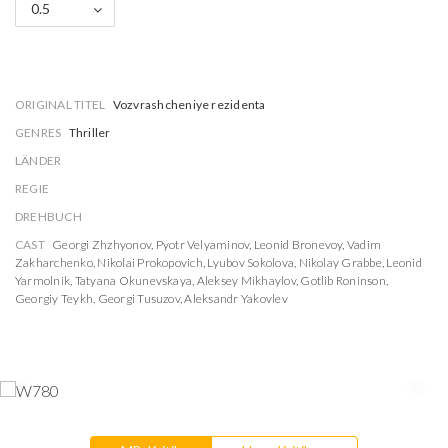
0.5
ORIGINAL TITEL
Vozvrashcheniye rezidenta
GENRES
Thriller
LÄNDER
REGIE
DREHBUCH
CAST
Georgi Zhzhyonov
,
Pyotr Velyaminov
,
Leonid Bronevoy
,
Vadim
Zakharchenko
,
Nikolai Prokopovich
,
Lyubov Sokolova
,
Nikolay Grabbe
,
Leonid
Yarmolnik
,
Tatyana Okunevskaya
,
Aleksey Mikhaylov
,
Gotlib Roninson
,
Georgiy Teykh
,
Georgi Tusuzov
,
Aleksandr Yakovlev