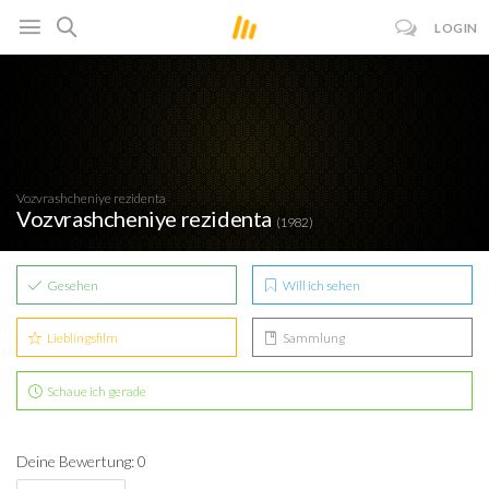
LOGIN
Vozvrashcheniye rezidenta
Vozvrashcheniye rezidenta
(1982)
Gesehen
Will ich sehen
Lieblingsfilm
Sammlung
Schaue ich gerade
Deine Bewertung: 0