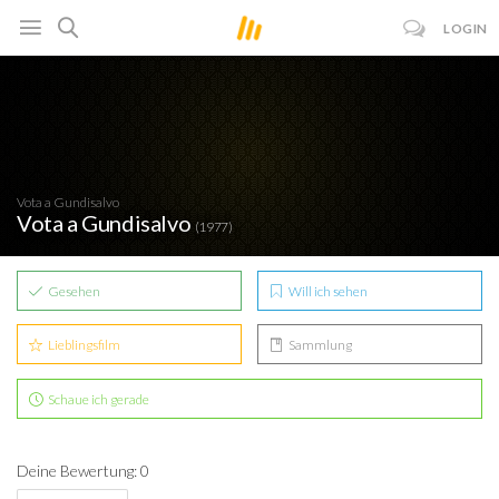
LOGIN
Vota a Gundisalvo
Vota a Gundisalvo
(1977)
Gesehen
Will ich sehen
Lieblingsfilm
Sammlung
Schaue ich gerade
Deine Bewertung: 0