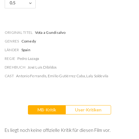
0.5
ORIGINAL TITEL
Vota a Gundisalvo
GENRES
Comedy
LÄNDER
Spain
REGIE
Pedro Lazaga
DREHBUCH
José Luis Dibildos
CAST
Antonio Ferrandis
,
Emilio Gutiérrez Caba
,
Laly Soldevila
MB-Kritik
User-Kritiken
Es liegt noch keine offizielle Kritik für diesen Film vor.