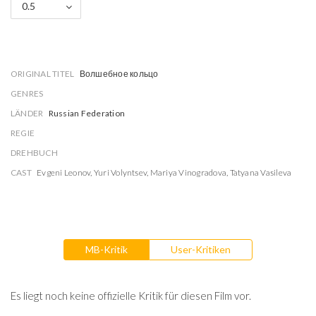
0.5
ORIGINAL TITEL
Волшебное кольцо
GENRES
LÄNDER
Russian Federation
REGIE
DREHBUCH
CAST
Evgeni Leonov
,
Yuri Volyntsev
,
Mariya Vinogradova
,
Tatyana Vasileva
MB-Kritik
User-Kritiken
Es liegt noch keine offizielle Kritik für diesen Film vor.