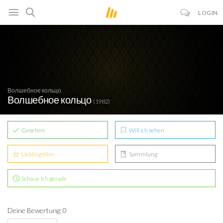
LOGIN
Волшебное кольцо
Волшебное кольцо
(1982)
Gesehen
Will ich sehen
Lieblingsfilm
Sammlung
Schaue ich gerade
Deine Bewertung: 0