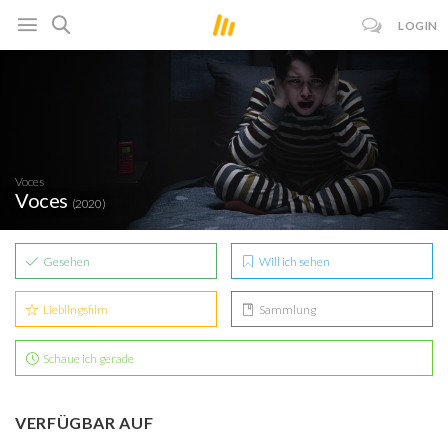
LOGIN
Voces
Voces
(2020)
Gesehen
Will ich sehen
Lieblingsfilm
Sammlung
Schaue ich gerade
VERFÜGBAR AUF