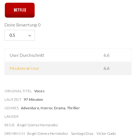
Deine Bewertung: 0
0.5
User Durchschnitt
6.6
Moviebreak User
6.6
ORIGINAL TITEL
Voces
LAUFZEIT
97 Minuten
GENRES
Adventure, Horror, Drama, Thriller
LÄNDER
REGIE
Ángel Gómez Hernández
DREHBUCH
Ángel Gómez Hernández
Santiago Díaz
Víctor Gado