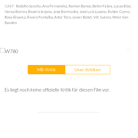
CAST
Rodolfo Sancho
,
Ana Fernández
,
Ramón Barea
,
Belén Fabra
,
Lucas Blas
,
Nerea Barros
,
Beatriz Arjona
,
José Bermúdez
,
José Luis Lozano
,
Rubén Corvo
,
Rosa Álvarez
,
Álvaro Fontalba
,
Aitor Toro
,
Javier Botet
,
Viti Suárez
,
Peter Van
Randen
MB-Kritik
User-Kritiken
Es liegt noch keine offizielle Kritik für diesen Film vor.