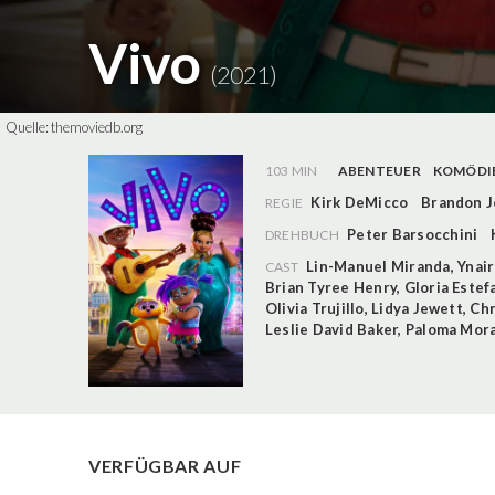
Vivo
(2021)
Quelle:
themoviedb.org
103 MIN
ABENTEUER
KOMÖDI
Kirk DeMicco
Brandon J
REGIE
Peter Barsocchini
DREHBUCH
Lin-Manuel Miranda
,
Ynair
CAST
Brian Tyree Henry
,
Gloria Estef
Olivia Trujillo
,
Lidya Jewett
,
Chr
Leslie David Baker
,
Paloma Mor
VERFÜGBAR AUF