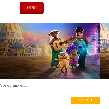
Quelle:
themoviedb.org
MB-Kritik