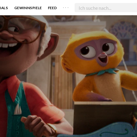
. . .
IALS
GEWINNSPIELE
FEED