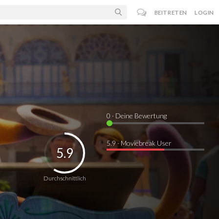
BEITRETEN
LOGIN
0
· Deine Bewertung
5.9 · Moviebreak User
5.9
Durchschnittlich