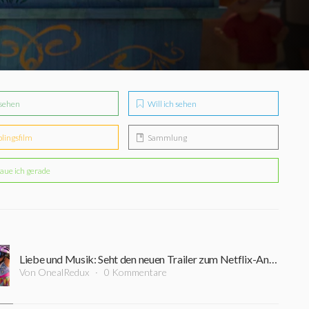
sehen
Will ich sehen
blingsfilm
Sammlung
aue ich gerade
Liebe und Musik: Seht den neuen Trailer zum Netflix-Animations-Musical "Vivo - Voller Leben"
Von OnealRedux
0 Kommentare