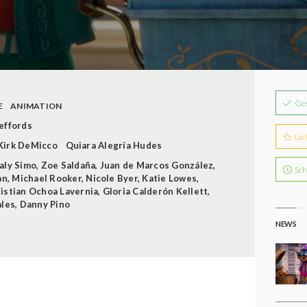
Ge
E
ANIMATION
effords
Lie
Kirk DeMicco
Quiara Alegría Hudes
aly Simo
,
Zoe Saldaña
,
Juan de Marcos González
,
Sch
an
,
Michael Rooker
,
Nicole Byer
,
Katie Lowes
,
istian Ochoa Lavernia
,
Gloria Calderón Kellett
,
ales
,
Danny Pino
NEWS