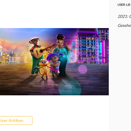
USER-LI
2021: 
Gesehe
User-Kritiken