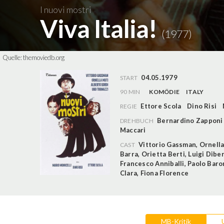
I nuovi mostri
Viva Italia!
(1977)
Quelle:
themoviedb.org
04.05.1979
START
90 MIN
KOMÖDIE
ITALY
Ettore Scola
Dino Risi
REGIE
Bernardino Zapponi
DREHBUCH
Maccari
Vittorio Gassman
,
Ornella
CAST
Barra
,
Orietta Berti
,
Luigi Diber
Francesco Anniballi
,
Paolo Baro
Clara
,
Fiona Florence
MB-Kritik