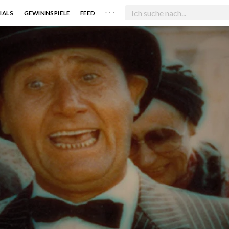
. . .
IALS
GEWINNSPIELE
FEED