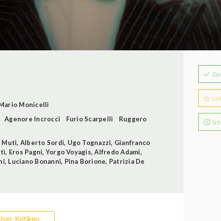
Ge
Lie
Mario Monicelli
Agenore Incrocci
Furio Scarpelli
Ruggero
Sch
 Muti
,
Alberto Sordi
,
Ugo Tognazzi
,
Gianfranco
ti
,
Eros Pagni
,
Yorgo Voyagis
,
Alfredo Adami
,
ni
,
Luciano Bonanni
,
Pina Borione
,
Patrizia De
User-Kritiken