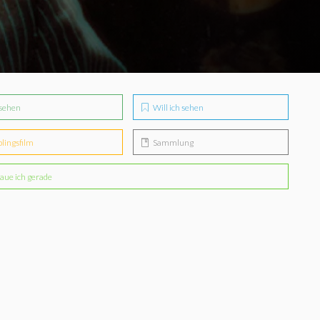
sehen
Will ich sehen
blingsfilm
Sammlung
aue ich gerade