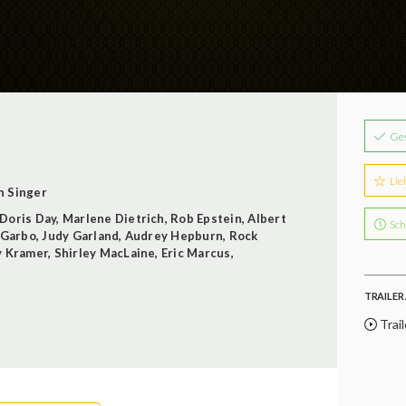
Ge
Lie
n Singer
Doris Day
,
Marlene Dietrich
,
Rob Epstein
,
Albert
Sch
 Garbo
,
Judy Garland
,
Audrey Hepburn
,
Rock
y Kramer
,
Shirley MacLaine
,
Eric Marcus
,
TRAILER 
Trail