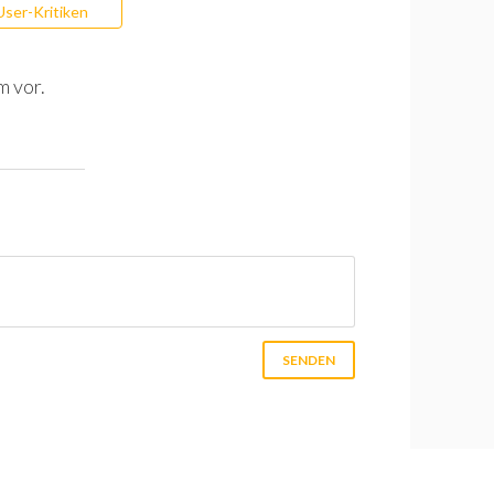
User-Kritiken
m vor.