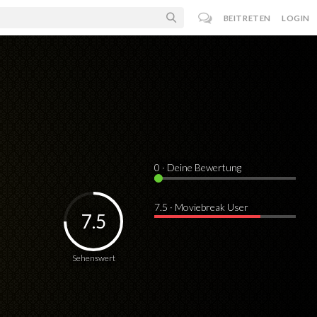
BEITRETEN
LOGIN
0
· Deine Bewertung
7.5 · Moviebreak User
7.5
Sehenswert