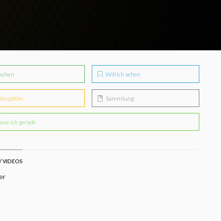
sehen
Will ich sehen
blingsfilm
Sammlung
aue ich gerade
/ VIDEOS
er