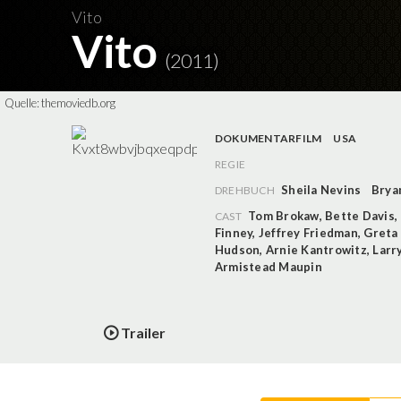
Vito
Vito
(2011)
Quelle:
themoviedb.org
DOKUMENTARFILM
USA
REGIE
Sheila Nevins
Brya
DREHBUCH
Tom Brokaw
,
Bette Davis
,
CAST
Finney
,
Jeffrey Friedman
,
Greta
Hudson
,
Arnie Kantrowitz
,
Larr
Armistead Maupin
Trailer