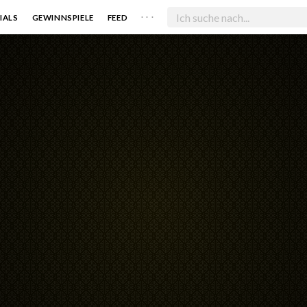
. . .
IALS
GEWINNSPIELE
FEED