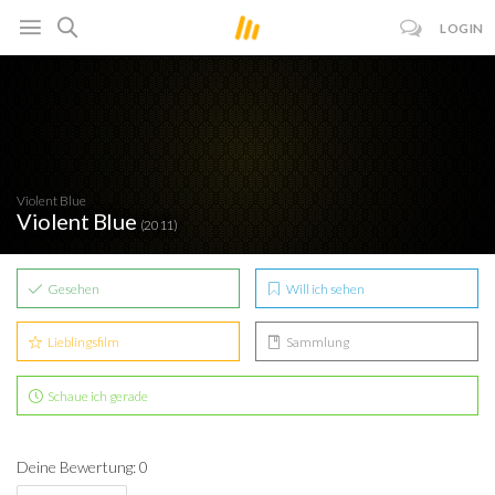
LOGIN
Violent Blue
Violent Blue
(2011)
Gesehen
Will ich sehen
Lieblingsfilm
Sammlung
Schaue ich gerade
Deine Bewertung: 0