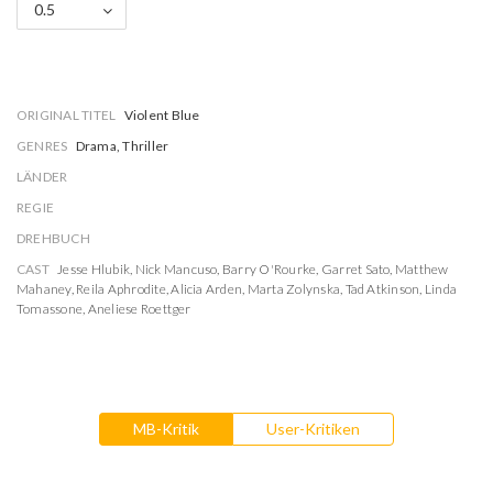
0.5
ORIGINAL TITEL
Violent Blue
GENRES
Drama, Thriller
LÄNDER
REGIE
DREHBUCH
CAST
Jesse Hlubik
,
Nick Mancuso
,
Barry O'Rourke
,
Garret Sato
,
Matthew
Mahaney
,
Reila Aphrodite
,
Alicia Arden
,
Marta Zolynska
,
Tad Atkinson
,
Linda
Tomassone
,
Aneliese Roettger
MB-Kritik
User-Kritiken