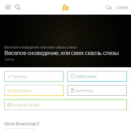
LOGIN
Веселое сновидение, или смех сквозь слезы
Веселое сновидение, или смех сквозь слезы
(1976)
Gesehen
Will ich sehen
Lieblingsfilm
Sammlung
Schaue ich gerade
Deine Bewertung: 0