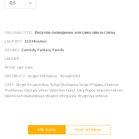
0.5
ORIGINAL TITEL
Веселое сновидение, или смех сквозь слезы
LAUFZEIT
133 Minuten
GENRES
Comedy, Fantasy, Family
LÄNDER
REGIE
Igor Usov
DREHBUCH
Sergey Mikhalkov
Arnold Vitol
CAST
Sergei Krupennikov
,
Yuliya Shulepova
,
Sergei Filippov
,
Vladimir
Trukhanov
,
Georgiy Vitsin
,
Valentina Kovel
,
Oleg Popov
,
Valentin Nikulin
,
Valentina Kosobutskaya
,
Yevgeni Morgunov
,
Yevgeniya Vetlova
MB-Kritik
User-Kritiken