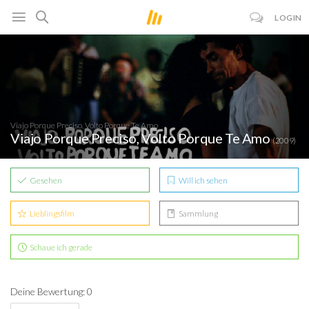
LOGIN
Viajo Porque Preciso, Volto Porque Te Amo
Viajo Porque Preciso, Volto Porque Te Amo
(2009)
Gesehen
Will ich sehen
Lieblingsfilm
Sammlung
Schaue ich gerade
Deine Bewertung: 0