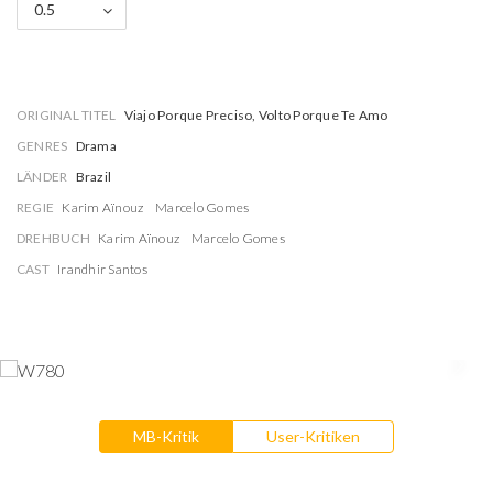
0.5
ORIGINAL TITEL
Viajo Porque Preciso, Volto Porque Te Amo
GENRES
Drama
LÄNDER
Brazil
REGIE
Karim Aïnouz
Marcelo Gomes
DREHBUCH
Karim Aïnouz
Marcelo Gomes
CAST
Irandhir Santos
MB-Kritik
User-Kritiken