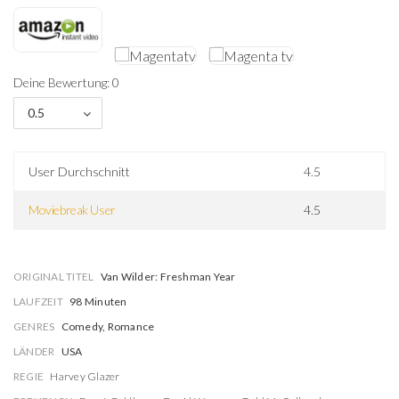
Deine Bewertung: 0
0.5
User Durchschnitt
4.5
Moviebreak User
4.5
ORIGINAL TITEL
Van Wilder: Freshman Year
LAUFZEIT
98 Minuten
GENRES
Comedy, Romance
LÄNDER
USA
REGIE
Harvey Glazer