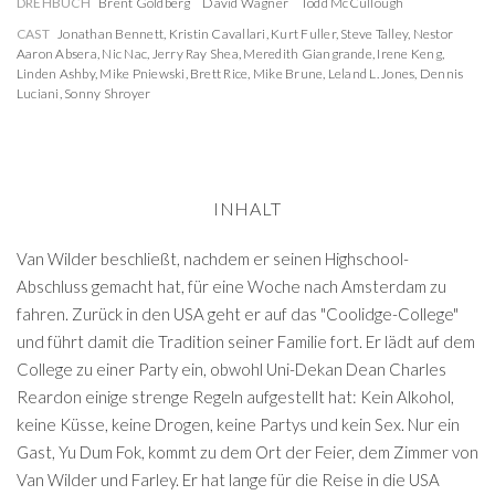
DREHBUCH
Brent Goldberg
David Wagner
Todd McCullough
CAST
Jonathan Bennett
,
Kristin Cavallari
,
Kurt Fuller
,
Steve Talley
,
Nestor
Aaron Absera
,
Nic Nac
,
Jerry Ray Shea
,
Meredith Giangrande
,
Irene Keng
,
Linden Ashby
,
Mike Pniewski
,
Brett Rice
,
Mike Brune
,
Leland L. Jones
,
Dennis
Luciani
,
Sonny Shroyer
INHALT
Van Wilder beschließt, nachdem er seinen Highschool-
Abschluss gemacht hat, für eine Woche nach Amsterdam zu
fahren. Zurück in den USA geht er auf das "Coolidge-College"
und führt damit die Tradition seiner Familie fort. Er lädt auf dem
College zu einer Party ein, obwohl Uni-Dekan Dean Charles
Reardon einige strenge Regeln aufgestellt hat: Kein Alkohol,
keine Küsse, keine Drogen, keine Partys und kein Sex. Nur ein
Gast, Yu Dum Fok, kommt zu dem Ort der Feier, dem Zimmer von
Van Wilder und Farley. Er hat lange für die Reise in die USA