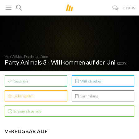
LOGIN
Van Wilder: Freshman Year
Party Animals 3 - Willkommen auf der Uni
(2009)
Gesehen
Will ich sehen
Lieblingsfilm
Sammlung
Schaue ich gerade
VERFÜGBAR AUF