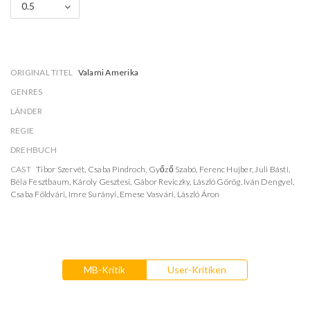
0.5
ORIGINAL TITEL
Valami Amerika
GENRES
LÄNDER
REGIE
DREHBUCH
CAST
Tibor Szervét
,
Csaba Pindroch
,
Győző Szabó
,
Ferenc Hujber
,
Juli Básti
,
Béla Fesztbaum
,
Károly Gesztesi
,
Gábor Reviczky
,
László Görög
,
Iván Dengyel
,
Csaba Földvári
,
Imre Surányi
,
Emese Vasvári
,
László Áron
MB-Kritik
User-Kritiken