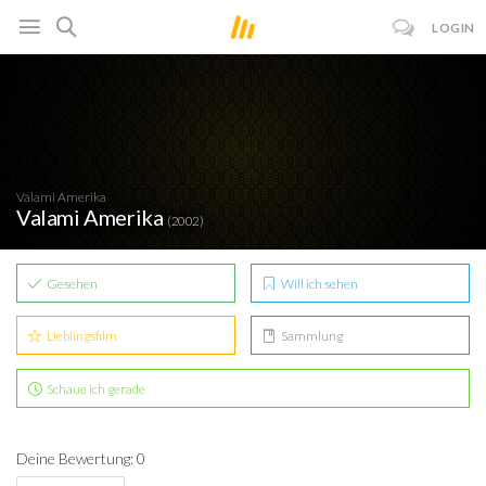
LOGIN
Valami Amerika
Valami Amerika
(2002)
Gesehen
Will ich sehen
Lieblingsfilm
Sammlung
Schaue ich gerade
Deine Bewertung: 0