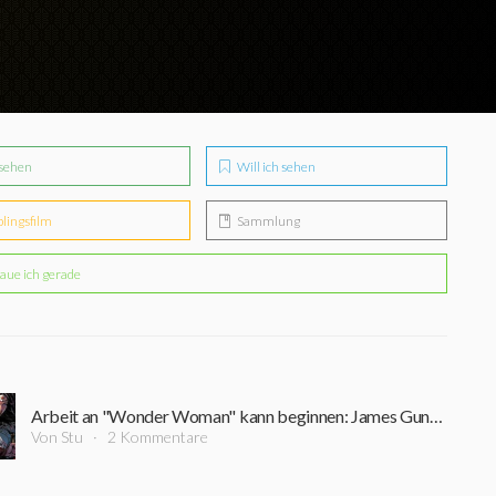
sehen
Will ich sehen
blingsfilm
Sammlung
aue ich gerade
Arbeit an "Wonder Woman" kann beginnen: James Gunn hat Autorin für das DC-Reboot gefunden!
Von Stu
2 Kommentare