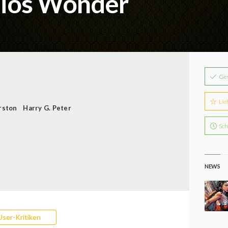
dios Wonder
Ge
Lie
rston
Harry G. Peter
Sch
NEWS
User-Kritiken