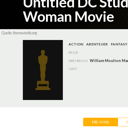
Untitled DC Stu
Woman Movie
Quelle:
themoviedb.org
ACTION
ABENTEUER
FANTASY
REGIE
William Moulton Ma
DREHBUCH
CAST
MB-Kritik