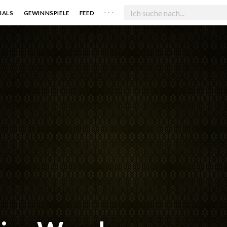
. . .
IALS
GEWINNSPIELE
FEED