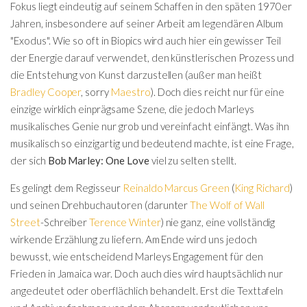
Fokus liegt eindeutig auf seinem Schaffen in den späten 1970er
Jahren, insbesondere auf seiner Arbeit am legendären Album
"Exodus". Wie so oft in Biopics wird auch hier ein gewisser Teil
der Energie darauf verwendet, den künstlerischen Prozess und
die Entstehung von Kunst darzustellen (außer man heißt
Bradley Cooper
, sorry
Maestro
). Doch dies reicht nur für eine
einzige wirklich einprägsame Szene, die jedoch Marleys
musikalisches Genie nur grob und vereinfacht einfängt. Was ihn
musikalisch so einzigartig und bedeutend machte, ist eine Frage,
der sich
Bob Marley: One Love
viel zu selten stellt.
Es gelingt dem Regisseur
Reinaldo Marcus Green
(
King Richard
)
und seinen Drehbuchautoren (darunter
The Wolf of Wall
Street
-Schreiber
Terence Winter
) nie ganz, eine vollständig
wirkende Erzählung zu liefern. Am Ende wird uns jedoch
bewusst, wie entscheidend Marleys Engagement für den
Frieden in Jamaica war. Doch auch dies wird hauptsächlich nur
angedeutet oder oberflächlich behandelt. Erst die Texttafeln