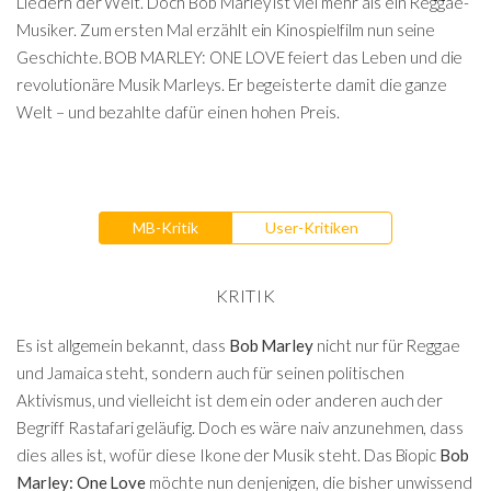
Liedern der Welt. Doch Bob Marley ist viel mehr als ein Reggae-
Musiker. Zum ersten Mal erzählt ein Kinospielfilm nun seine
Geschichte. BOB MARLEY: ONE LOVE feiert das Leben und die
revolutionäre Musik Marleys. Er begeisterte damit die ganze
Welt – und bezahlte dafür einen hohen Preis.
MB-Kritik
User-Kritiken
KRITIK
Es ist allgemein bekannt, dass
Bob Marley
nicht nur für Reggae
und Jamaica steht, sondern auch für seinen politischen
Aktivismus, und vielleicht ist dem ein oder anderen auch der
Begriff Rastafari geläufig. Doch es wäre naiv anzunehmen, dass
dies alles ist, wofür diese Ikone der Musik steht. Das Biopic
Bob
Marley: One Love
möchte nun denjenigen, die bisher unwissend