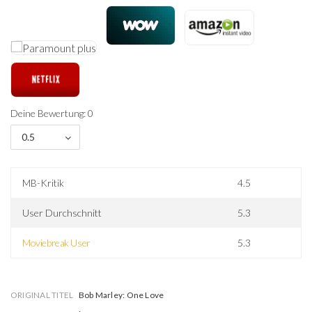
Deine Bewertung: 0
0.5
MB-Kritik
4.5
User Durchschnitt
5.3
Moviebreak User
5.3
ORIGINAL TITEL
Bob Marley: One Love