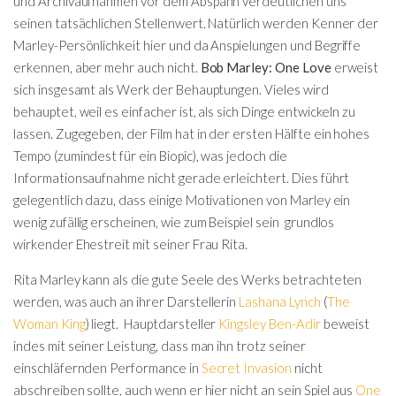
und Archivaufnahmen vor dem Abspann verdeutlichen uns
seinen tatsächlichen Stellenwert. Natürlich werden Kenner der
Marley-Persönlichkeit hier und da Anspielungen und Begriffe
erkennen, aber mehr auch nicht.
Bob Marley: One Love
erweist
sich insgesamt als Werk der Behauptungen. Vieles wird
behauptet, weil es einfacher ist, als sich Dinge entwickeln zu
lassen. Zugegeben, der Film hat in der ersten Hälfte ein hohes
Tempo (zumindest für ein Biopic), was jedoch die
Informationsaufnahme nicht gerade erleichtert. Dies führt
gelegentlich dazu, dass einige Motivationen von Marley ein
wenig zufällig erscheinen, wie zum Beispiel sein grundlos
wirkender Ehestreit mit seiner Frau Rita.
Rita Marley kann als die gute Seele des Werks betrachteten
werden, was auch an ihrer Darstellerin
Lashana Lynch
(
The
Woman King
) liegt. Hauptdarsteller
Kingsley Ben-Adir
beweist
indes mit seiner Leistung, dass man ihn trotz seiner
einschläfernden Performance in
Secret Invasion
nicht
abschreiben sollte, auch wenn er hier nicht an sein Spiel aus
One