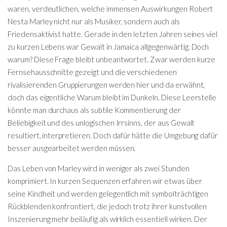
waren, verdeutlichen, welche immensen Auswirkungen Robert
Nesta Marley nicht nur als Musiker, sondern auch als
Friedensaktivist hatte. Gerade in den letzten Jahren seines viel
zu kurzen Lebens war Gewalt in Jamaica allgegenwärtig. Doch
warum? Diese Frage bleibt unbeantwortet. Zwar werden kurze
Fernsehausschnitte gezeigt und die verschiedenen
rivalisierenden Gruppierungen werden hier und da erwähnt,
doch das eigentliche Warum bleibt im Dunkeln. Diese Leerstelle
könnte man durchaus als subtile Kommentierung der
Beliebigkeit und des unlogischen Irrsinns, der aus Gewalt
resultiert, interpretieren. Doch dafür hätte die Umgebung dafür
besser ausgearbeitet werden müssen.
Das Leben von Marley wird in weniger als zwei Stunden
komprimiert. In kurzen Sequenzen erfahren wir etwas über
seine Kindheit und werden gelegentlich mit symbolträchtigen
Rückblenden konfrontiert, die jedoch trotz ihrer kunstvollen
Inszenierung mehr beiläufig als wirklich essentiell wirken. Der