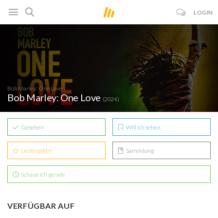
LOGIN
Bob Marley: One Love
Bob Marley: One Love
(2024)
Gesehen
Will ich sehen
Lieblingsfilm
Sammlung
Schaue ich gerade
VERFÜGBAR AUF