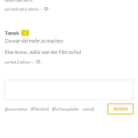
vor mehr als 2 Jahren
Tomek
6
Da war viel mehr zu machen
Eine Ikone , dafür war der Film zu fad
vor fast 2 Jahren
@username
#Filmtitel
$Schauspieler
:emoji