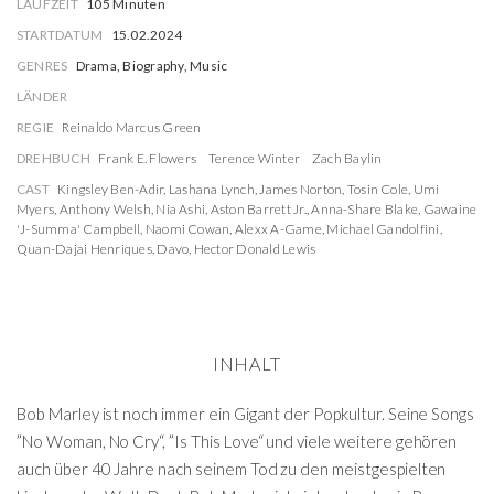
LAUFZEIT
105 Minuten
STARTDATUM
15.02.2024
GENRES
Drama, Biography, Music
LÄNDER
REGIE
Reinaldo Marcus Green
DREHBUCH
Frank E. Flowers
Terence Winter
Zach Baylin
CAST
Kingsley Ben-Adir
,
Lashana Lynch
,
James Norton
,
Tosin Cole
,
Umi
Myers
,
Anthony Welsh
,
Nia Ashi
,
Aston Barrett Jr.
,
Anna-Share Blake
,
Gawaine
'J-Summa' Campbell
,
Naomi Cowan
,
Alexx A-Game
,
Michael Gandolfini
,
Quan-Dajai Henriques
,
Davo
,
Hector Donald Lewis
INHALT
Bob Marley ist noch immer ein Gigant der Popkultur. Seine Songs
”No Woman, No Cry“, ”Is This Love“ und viele weitere gehören
auch über 40 Jahre nach seinem Tod zu den meistgespielten