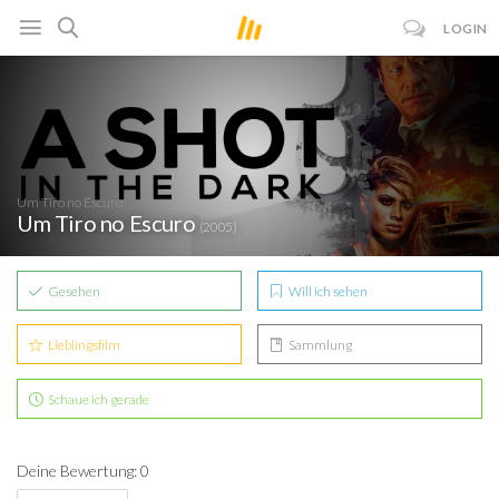
LOGIN
Um Tiro no Escuro
Um Tiro no Escuro
(2005)
Gesehen
Will ich sehen
Lieblingsfilm
Sammlung
Schaue ich gerade
Deine Bewertung: 0