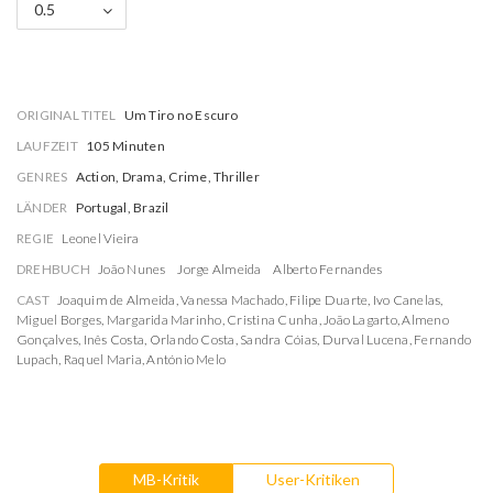
0.5
ORIGINAL TITEL
Um Tiro no Escuro
LAUFZEIT
105 Minuten
GENRES
Action, Drama, Crime, Thriller
LÄNDER
Portugal, Brazil
REGIE
Leonel Vieira
DREHBUCH
João Nunes
Jorge Almeida
Alberto Fernandes
CAST
Joaquim de Almeida
,
Vanessa Machado
,
Filipe Duarte
,
Ivo Canelas
,
Miguel Borges
,
Margarida Marinho
,
Cristina Cunha
,
João Lagarto
,
Almeno
Gonçalves
,
Inês Costa
,
Orlando Costa
,
Sandra Cóias
,
Durval Lucena
,
Fernando
Lupach
,
Raquel Maria
,
António Melo
MB-Kritik
User-Kritiken