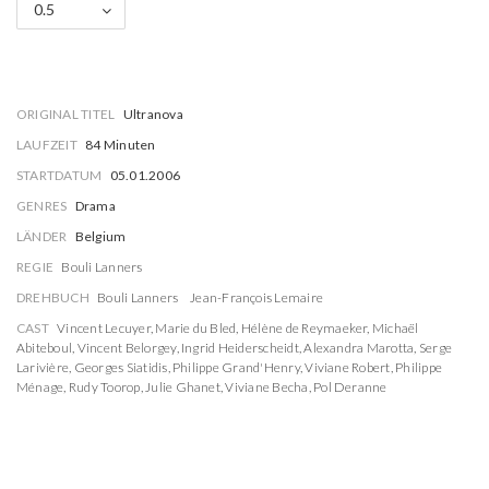
0.5
ORIGINAL TITEL
Ultranova
LAUFZEIT
84 Minuten
STARTDATUM
05.01.2006
GENRES
Drama
LÄNDER
Belgium
REGIE
Bouli Lanners
DREHBUCH
Bouli Lanners
Jean-François Lemaire
CAST
Vincent Lecuyer
,
Marie du Bled
,
Hélène de Reymaeker
,
Michaël
Abiteboul
,
Vincent Belorgey
,
Ingrid Heiderscheidt
,
Alexandra Marotta
,
Serge
Larivière
,
Georges Siatidis
,
Philippe Grand'Henry
,
Viviane Robert
,
Philippe
Ménage
,
Rudy Toorop
,
Julie Ghanet
,
Viviane Becha
,
Pol Deranne