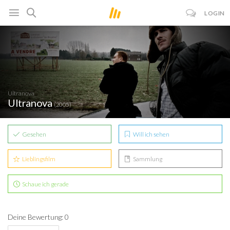
LOGIN
Ultranova
Ultranova
(2005)
Gesehen
Will ich sehen
Lieblingsfilm
Sammlung
Schaue ich gerade
Deine Bewertung: 0