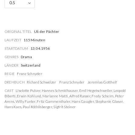
0.5
ORIGINAL TITEL
Uli der Pächter
LAUFZEIT
115 Minuten
STARTDATUM
13.04.1956
GENRES
Drama
LÄNDER
Switzerland
REGIE
Franz Schnyder
DREHBUCH
Richard Schweizer
Franz Schnyder
Jeremias Gotthelf
CAST
Liselotte Pulver
,
Hannes Schmidhauser
,
Emil Hegetschweiler
,
Leopold
Biberti
,
Erwin Kohlund
,
Marianne Matti
,
Alfred Rasser
,
Fredy Scheim
,
Peter
Arens
,
Willy Fueter
,
Fritz Gammenthaler
,
Hans Gaugler
,
Stephanie Glaser
,
Hans Kaes
,
Paul Röthlisberger
,
Sigfrit Steiner