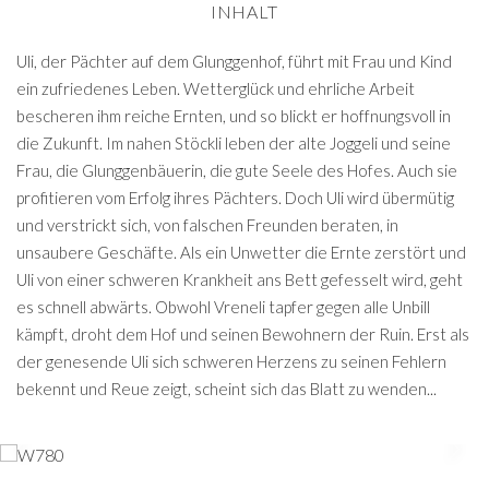
INHALT
Uli, der Pächter auf dem Glunggenhof, führt mit Frau und Kind
ein zufriedenes Leben. Wetterglück und ehrliche Arbeit
bescheren ihm reiche Ernten, und so blickt er hoffnungsvoll in
die Zukunft. Im nahen Stöckli leben der alte Joggeli und seine
Frau, die Glunggenbäuerin, die gute Seele des Hofes. Auch sie
profitieren vom Erfolg ihres Pächters. Doch Uli wird übermütig
und verstrickt sich, von falschen Freunden beraten, in
unsaubere Geschäfte. Als ein Unwetter die Ernte zerstört und
Uli von einer schweren Krankheit ans Bett gefesselt wird, geht
es schnell abwärts. Obwohl Vreneli tapfer gegen alle Unbill
kämpft, droht dem Hof und seinen Bewohnern der Ruin. Erst als
der genesende Uli sich schweren Herzens zu seinen Fehlern
bekennt und Reue zeigt, scheint sich das Blatt zu wenden...