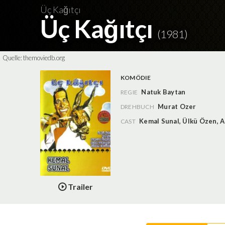
Üç Kağıtçı
Üç Kağıtçı
(1981)
Quelle:
themoviedb.org
KOMÖDIE
Natuk Baytan
REGIE
Murat Ozer
DREHBUCH
Kemal Sunal
,
Ülkü Özen
,
A
CAST
Trailer