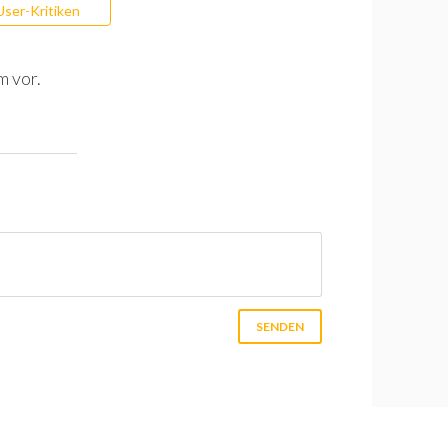
User-Kritiken
m vor.