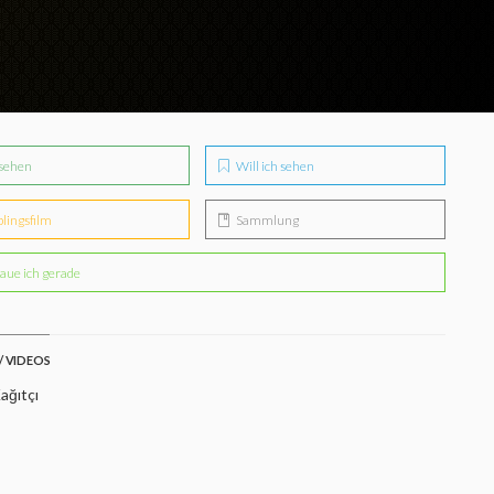
sehen
Will ich sehen
blingsfilm
Sammlung
aue ich gerade
/ VIDEOS
ağıtçı