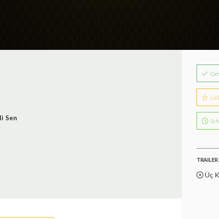
Ge
Lie
li Sen
Sch
TRAILER 
Üç K