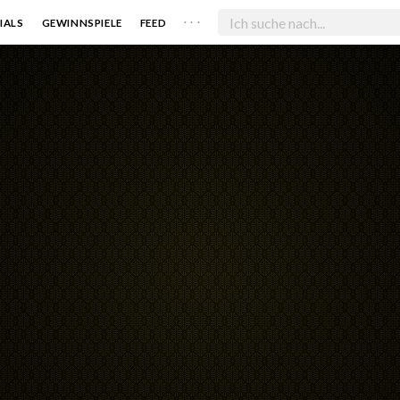
. . .
IALS
GEWINNSPIELE
FEED