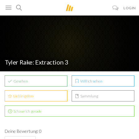
LOGIN
Tyler Rake: Extraction 3
Gesehen
Will ich sehen
Lieblingsfilm
Sammlung
Schaue ich gerade
Deine Bewertung: 0