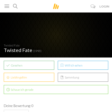
LOGIN
Twisted Fate
Twisted Fate
(1993)
Gesehen
Will ich sehen
Lieblingsfilm
Sammlung
Schaue ich gerade
Deine Bewertung: 0