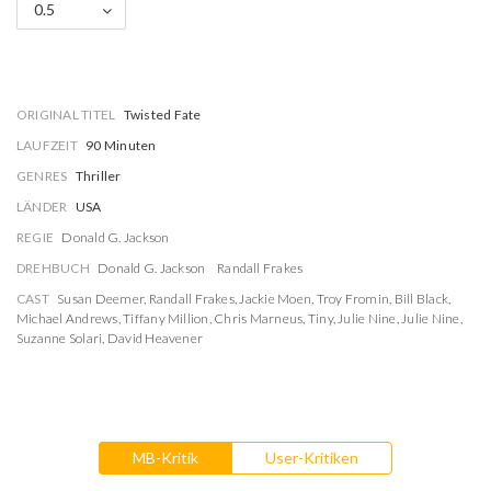
0.5
ORIGINAL TITEL
Twisted Fate
LAUFZEIT
90 Minuten
GENRES
Thriller
LÄNDER
USA
REGIE
Donald G. Jackson
DREHBUCH
Donald G. Jackson
Randall Frakes
CAST
Susan Deemer
,
Randall Frakes
,
Jackie Moen
,
Troy Fromin
,
Bill Black
,
Michael Andrews
,
Tiffany Million
,
Chris Marneus
,
Tiny
,
Julie Nine
,
Julie Nine
,
Suzanne Solari
,
David Heavener
MB-Kritik
User-Kritiken