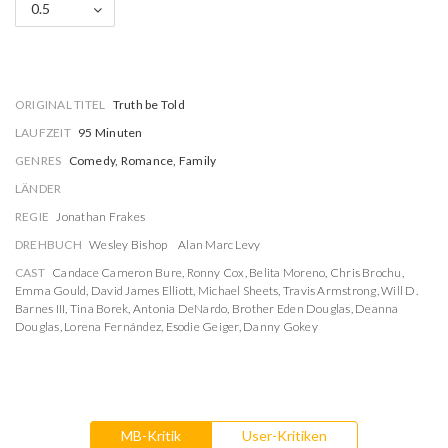
0.5
ORIGINAL TITEL
Truth be Told
LAUFZEIT
95 Minuten
GENRES
Comedy, Romance, Family
LÄNDER
REGIE
Jonathan Frakes
DREHBUCH
Wesley Bishop
Alan Marc Levy
CAST
Candace Cameron Bure
,
Ronny Cox
,
Belita Moreno
,
Chris Brochu
,
Emma Gould
,
David James Elliott
,
Michael Sheets
,
Travis Armstrong
,
Will D.
Barnes III
,
Tina Borek
,
Antonia DeNardo
,
Brother Eden Douglas
,
Deanna
Douglas
,
Lorena Fernández
,
Esodie Geiger
,
Danny Gokey
MB-Kritik
User-Kritiken