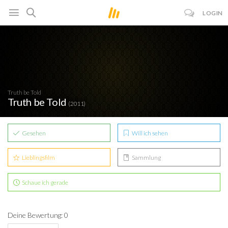
LOGIN
Truth be Told
Truth be Told
(2011)
Gesehen
Will ich sehen
Lieblingsfilm
Sammlung
Schaue ich gerade
Deine Bewertung: 0