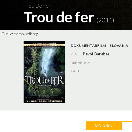
Trou De Fer
Trou de fer
(2011)
Quelle:
themoviedb.org
DOKUMENTARFILM
SLOVAKIA
Pavol Barabáš
REGIE
DREHBUCH
CAST
MB-Kritik