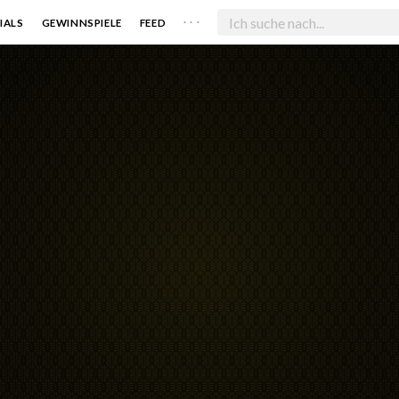
. . .
IALS
GEWINNSPIELE
FEED