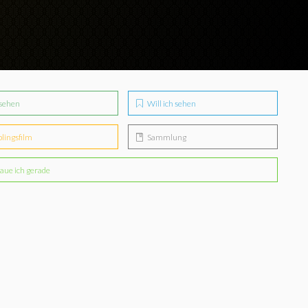
sehen
Will ich sehen
blingsfilm
Sammlung
aue ich gerade