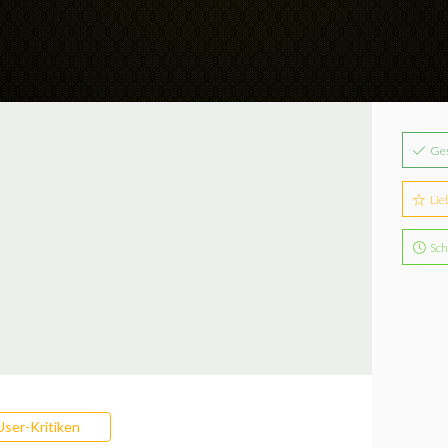
Ge
Lie
Sch
User-Kritiken