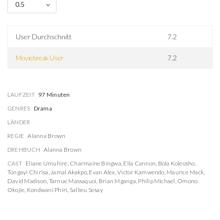
0.5
User Durchschnitt
7.2
Moviebreak User
7.2
LAUFZEIT
97 Minuten
GENRES
Drama
LÄNDER
REGIE
Alanna Brown
DREHBUCH
Alanna Brown
CAST
Eliane Umuhire
,
Charmaine Bingwa
,
Ella Cannon
,
Bola Koleosho
,
Tongayi Chirisa
,
Jamal Akakpo
,
Evan Alex
,
Victor Kamwendo
,
Maurice Mack
,
David Madison
,
Tarnue Massaquoi
,
Brian Mganga
,
Philip Michael
,
Omono
Okojie
,
Kondwani Phiri
,
Sallieu Sesay