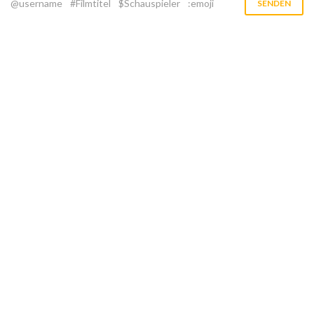
@username
#Filmtitel
$Schauspieler
:emoji