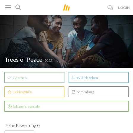
LOGIN
Trees of Peace
(2022)
Gesehen
Will ich sehen
Lieblingsfilm
Sammlung
Schaue ich gerade
Deine Bewertung: 0