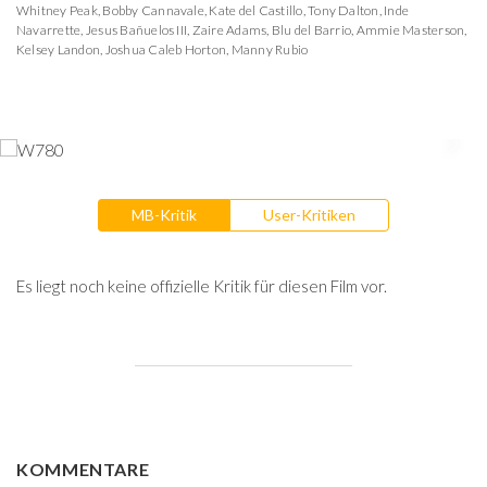
Whitney Peak
,
Bobby Cannavale
,
Kate del Castillo
,
Tony Dalton
,
Inde
Navarrette
,
Jesus Bañuelos III
,
Zaire Adams
,
Blu del Barrio
,
Ammie Masterson
,
Kelsey Landon
,
Joshua Caleb Horton
,
Manny Rubio
MB-Kritik
User-Kritiken
Es liegt noch keine offizielle Kritik für diesen Film vor.
KOMMENTARE