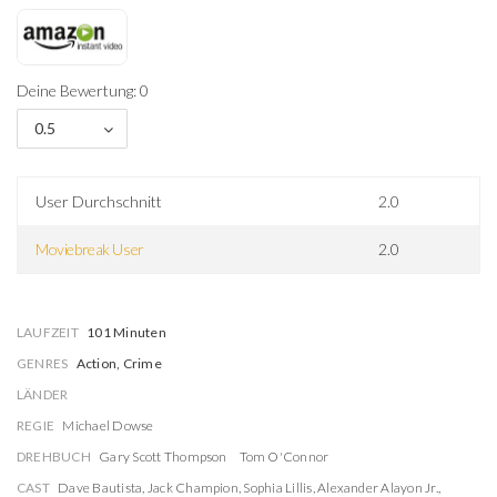
Deine Bewertung: 0
0.5
User Durchschnitt
2.0
Moviebreak User
2.0
LAUFZEIT
101 Minuten
GENRES
Action, Crime
LÄNDER
REGIE
Michael Dowse
DREHBUCH
Gary Scott Thompson
Tom O'Connor
CAST
Dave Bautista
,
Jack Champion
,
Sophia Lillis
,
Alexander Alayon Jr.
,