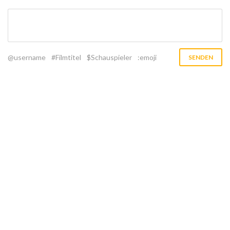
@username
#Filmtitel
$Schauspieler
:emoji