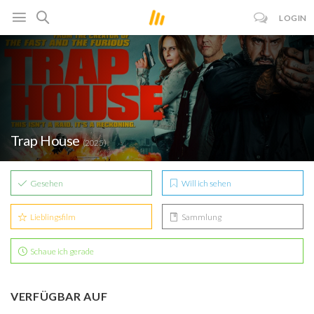
LOGIN
Trap House
(2025)
Gesehen
Will ich sehen
Lieblingsfilm
Sammlung
Schaue ich gerade
VERFÜGBAR AUF