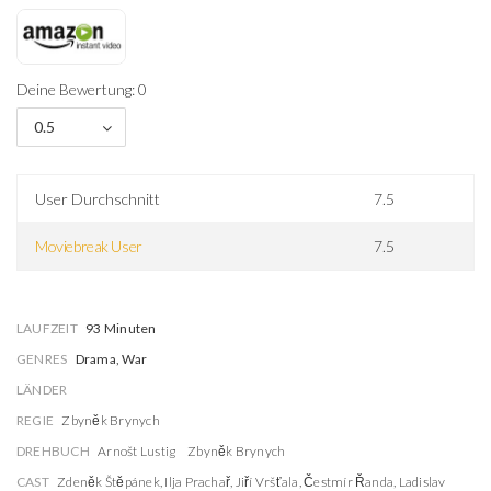
Deine Bewertung: 0
0.5
User Durchschnitt
7.5
Moviebreak User
7.5
LAUFZEIT
93 Minuten
GENRES
Drama, War
LÄNDER
REGIE
Zbyněk Brynych
DREHBUCH
Arnošt Lustig
Zbyněk Brynych
CAST
Zdeněk Štěpánek
,
Ilja Prachař
,
Jiří Vršťala
,
Čestmír Řanda
,
Ladislav