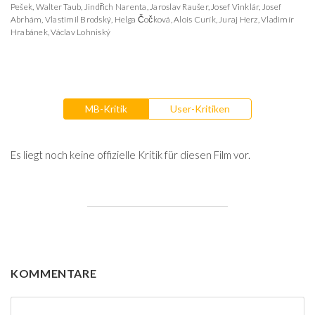
Pešek
,
Walter Taub
,
Jindřich Narenta
,
Jaroslav Raušer
,
Josef Vinklár
,
Josef
Abrhám
,
Vlastimil Brodský
,
Helga Čočková
,
Alois Curík
,
Juraj Herz
,
Vladimír
Hrabánek
,
Václav Lohniský
MB-Kritik
User-Kritiken
Es liegt noch keine offizielle Kritik für diesen Film vor.
KOMMENTARE