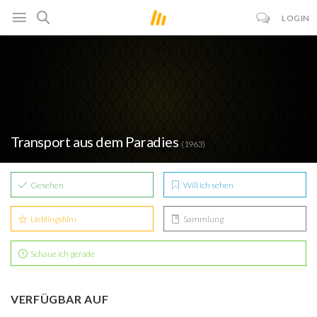
LOGIN
Transport aus dem Paradies
(1963)
Gesehen
Will ich sehen
Lieblingsfilm
Sammlung
Schaue ich gerade
VERFÜGBAR AUF