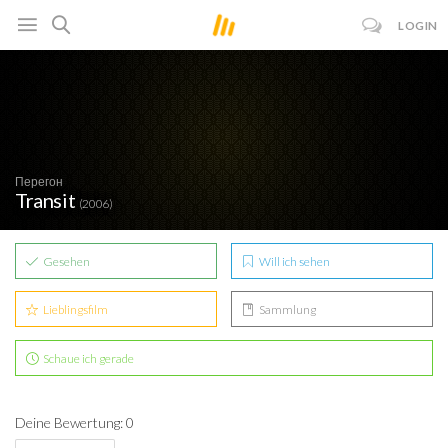
LOGIN
Перегон
Transit
(2006)
Gesehen
Will ich sehen
Lieblingsfilm
Sammlung
Schaue ich gerade
Deine Bewertung: 0