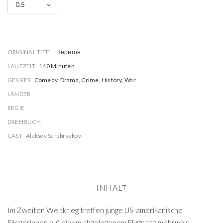
0.5
ORIGINAL TITEL
Перегон
LAUFZEIT
140 Minuten
GENRES
Comedy, Drama, Crime, History, War
LÄNDER
REGIE
DREHBUCH
CAST
Aleksey Serebryakov
INHALT
Im Zweiten Weltkrieg treffen junge US-amerikanische
Fliegerinnen auf einem abgelegenem Flugplatz mehrmals