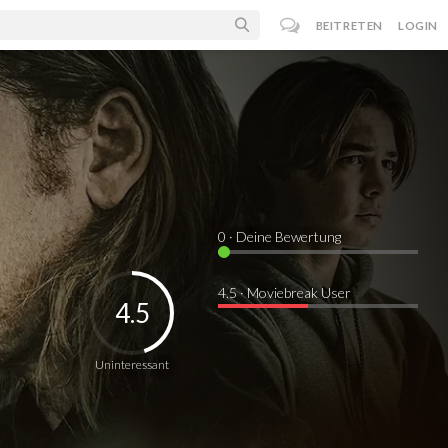
BEITRETEN
LOGIN
0
· Deine Bewertung
4.5 · Moviebreak User
4.5
Uninteressant