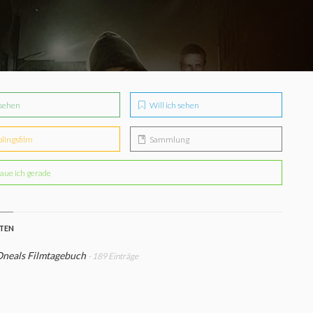
sehen
Will ich sehen
blingsfilm
Sammlung
aue ich gerade
STEN
Oneals Filmtagebuch
- 189 Einträge