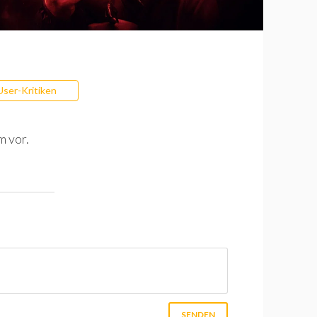
User-Kritiken
m vor.