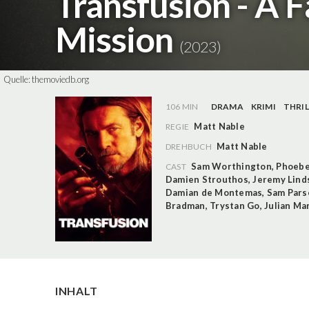
Transfusion - A F
Mission
(2023)
Quelle:
themoviedb.org
106 MIN
DRAMA
KRIMI
THRIL
Matt Nable
REGIE
Matt Nable
DREHBUCH
Sam Worthington
,
Phoebe
CAST
Damien Strouthos
,
Jeremy Lind
Damian de Montemas
,
Sam Pars
Bradman
,
Trystan Go
,
Julian Ma
INHALT