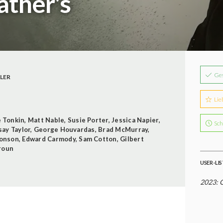
ather's
Ge
LER
Lie
 Tonkin
,
Matt Nable
,
Susie Porter
,
Jessica Napier
,
Sch
say Taylor
,
George Houvardas
,
Brad McMurray
,
onson
,
Edward Carmody
,
Sam Cotton
,
Gilbert
roun
USER-LI
2023: 