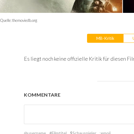
Quelle:
themoviedb.org
MB-Kritik
Es liegt noch keine offizielle Kritik für diesen Fil
KOMMENTARE
@username
#Filmtitel
$Schauspieler
:emoji