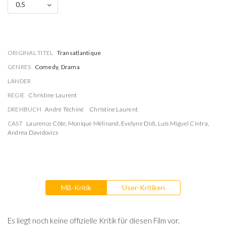
0.5
ORIGINAL TITEL
Transatlantique
GENRES
Comedy, Drama
LÄNDER
REGIE
Christine Laurent
DREHBUCH
André Téchiné
Christine Laurent
CAST
Laurence Côte
,
Monique Mélinand
,
Evelyne Didi
,
Luís Miguel Cintra
,
Andrea Davidovics
MB-Kritik
User-Kritiken
Es liegt noch keine offizielle Kritik für diesen Film vor.