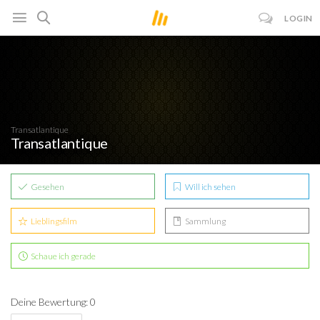
LOGIN
Transatlantique
Transatlantique
Gesehen
Will ich sehen
Lieblingsfilm
Sammlung
Schaue ich gerade
Deine Bewertung: 0