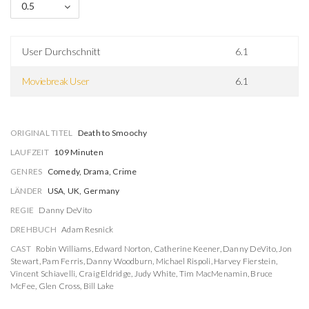
0.5
User Durchschnitt
6.1
Moviebreak User
6.1
ORIGINAL TITEL
Death to Smoochy
LAUFZEIT
109 Minuten
GENRES
Comedy, Drama, Crime
LÄNDER
USA, UK, Germany
REGIE
Danny DeVito
DREHBUCH
Adam Resnick
CAST
Robin Williams
,
Edward Norton
,
Catherine Keener
,
Danny DeVito
,
Jon
Stewart
,
Pam Ferris
,
Danny Woodburn
,
Michael Rispoli
,
Harvey Fierstein
,
Vincent Schiavelli
,
Craig Eldridge
,
Judy White
,
Tim MacMenamin
,
Bruce
McFee
,
Glen Cross
,
Bill Lake