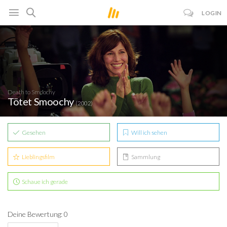
LOGIN
Death to Smoochy
Tötet Smoochy
(2002)
Gesehen
Will ich sehen
Lieblingsfilm
Sammlung
Schaue ich gerade
Deine Bewertung: 0