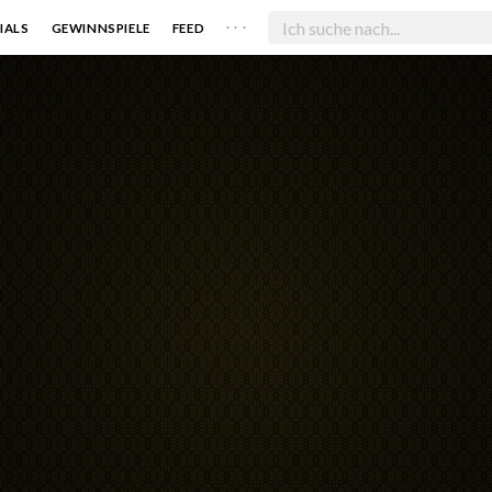
. . .
IALS
GEWINNSPIELE
FEED