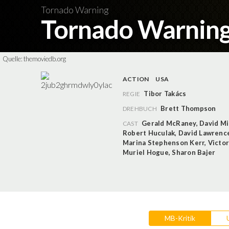
Tornado Warning
Tornado Warnin
Quelle:
themoviedb.org
ACTION
USA
Tibor Takács
REGIE
Brett Thompson
DREHBUCH
Gerald McRaney
,
David Mi
CAST
Robert Huculak
,
David Lawrenc
Marina Stephenson Kerr
,
Victo
Muriel Hogue
,
Sharon Bajer
MB-Kritik