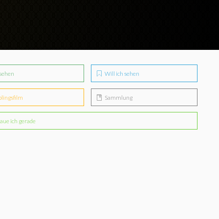
sehen
Will ich sehen
blingsfilm
Sammlung
aue ich gerade