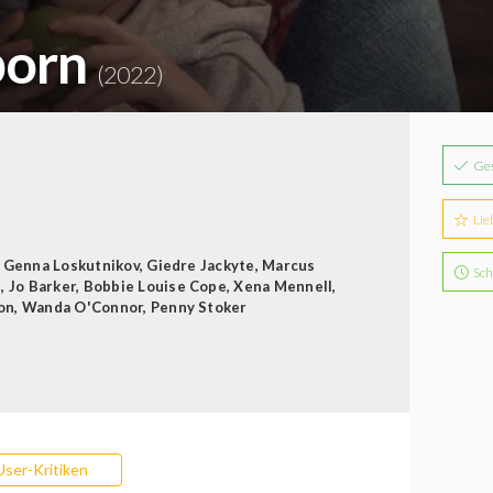
born
(2022)
Ge
Lie
,
Genna Loskutnikov
,
Giedre Jackyte
,
Marcus
Sch
d
,
Jo Barker
,
Bobbie Louise Cope
,
Xena Mennell
,
on
,
Wanda O'Connor
,
Penny Stoker
User-Kritiken