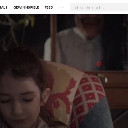
. . .
IALS
GEWINNSPIELE
FEED