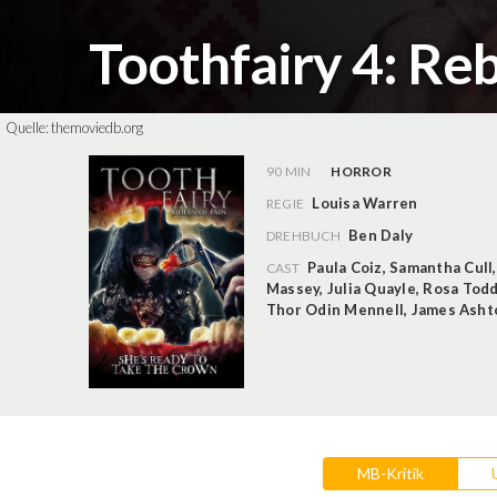
Toothfairy 4: Re
Quelle:
themoviedb.org
90 MIN
HORROR
Louisa Warren
REGIE
Ben Daly
DREHBUCH
Paula Coiz
,
Samantha Cull
CAST
Massey
,
Julia Quayle
,
Rosa Tod
Thor Odin Mennell
,
James Asht
MB-Kritik