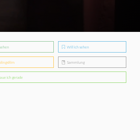
sehen
Will ich sehen
blingsfilm
Sammlung
aue ich gerade