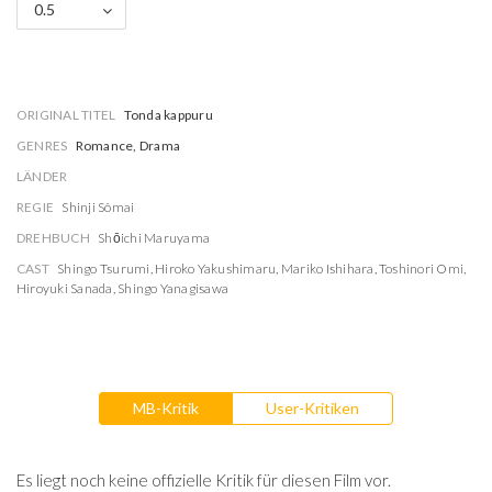
0.5
ORIGINAL TITEL
Tonda kappuru
GENRES
Romance, Drama
LÄNDER
REGIE
Shinji Sômai
DREHBUCH
Shōichi Maruyama
CAST
Shingo Tsurumi
,
Hiroko Yakushimaru
,
Mariko Ishihara
,
Toshinori Omi
,
Hiroyuki Sanada
,
Shingo Yanagisawa
MB-Kritik
User-Kritiken
Es liegt noch keine offizielle Kritik für diesen Film vor.