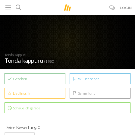
LOGIN
Tonda kappuru
Tonda kappuru
(1980)
Gesehen
Will ich sehen
Lieblingsfilm
Sammlung
Schaue ich gerade
Deine Bewertung: 0