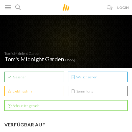
LOGIN
Tom's Midnight Garden
Tom's Midnight Garden
(1999)
Gesehen
Will ich sehen
Lieblingsfilm
Sammlung
Schaue ich gerade
VERFÜGBAR AUF