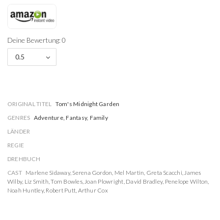
Deine Bewertung: 0
0.5
ORIGINAL TITEL
Tom's Midnight Garden
GENRES
Adventure, Fantasy, Family
LÄNDER
REGIE
DREHBUCH
CAST
Marlene Sidaway
,
Serena Gordon
,
Mel Martin
,
Greta Scacchi
,
James
Wilby
,
Liz Smith
,
Tom Bowles
,
Joan Plowright
,
David Bradley
,
Penelope Wilton
,
Noah Huntley
,
Robert Putt
,
Arthur Cox