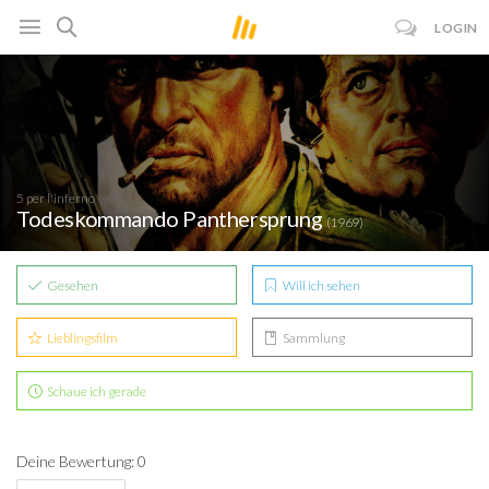
LOGIN
5 per l'inferno
Todeskommando Panthersprung
(1969)
Gesehen
Will ich sehen
Lieblingsfilm
Sammlung
Schaue ich gerade
Deine Bewertung: 0