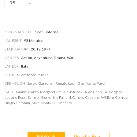
0.5
ORIGINAL TITEL
5 per l'inferno
LAUFZEIT
95 Minuten
STARTDATUM
20.12.1974
GENRES
Action, Adventure, Drama, War
LÄNDER
Italy
REGIE
Gianfranco Parolini
DREHBUCH
Sergio Garrone
Renato Izzo
Gianfranco Parolini
CAST
Gianni Garko
,
Margaret Lee
,
Klaus Kinski
,
Aldo Canti
,
Sal Borgese
,
Luciano Rossi
,
Samson Burke
,
Irio Fantini
,
Omero Capanna
,
William Conroy
,
Biagio Gambini
,
Mike Monty
,
Bill Vanders
MB-Kritik
User-Kritiken