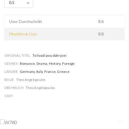
0.5
User Durchschnitt
8.8
Moviebreak User
8.8
ORIGINAL TITEL
To livadi pou dakryzei
GENRES
Romance, Drama, History, Foreign
LÄNDER
Germany, Italy, France, Greece
REGIE
Theo Angelopoulos
DREHBUCH
Theo Angelopoulos
CAST