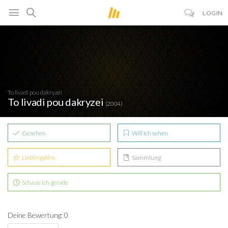
LOGIN
To livadi pou dakryzei
To livadi pou dakryzei
(2004)
Gesehen
Will ich sehen
Lieblingsfilm
Sammlung
Schaue ich gerade
Deine Bewertung: 0