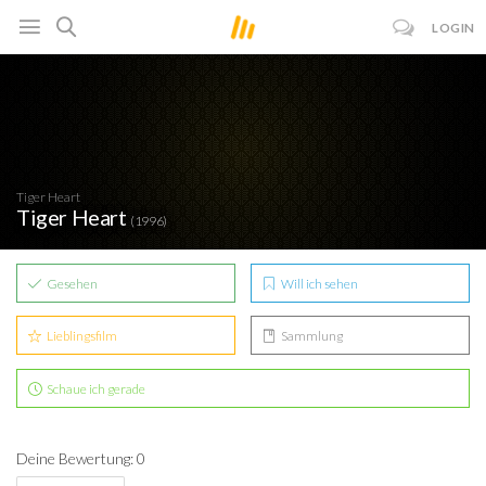
LOGIN
Tiger Heart
Tiger Heart
(1996)
Gesehen
Will ich sehen
Lieblingsfilm
Sammlung
Schaue ich gerade
Deine Bewertung: 0