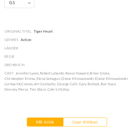
0.5
ORIGINAL TITEL
Tiger Heart
GENRES
Action
LÄNDER
REGIE
DREHBUCH
CAST
Jennifer Lyons
,
Robert LaSardo
,
Rance Howard
,
Brian Gross
,
Christopher Kriesa
,
Elena Sahagun
,
Diane Klimaszewski
,
Elaine Klimaszewski
,
Lorissa McComas
,
Art Camacho
,
George Calil
,
Gary Bullock
,
Ron Yuan
,
Denney Pierce
,
Tim Sitarz
,
Cole S. McKay
MB-Kritik
User-Kritiken