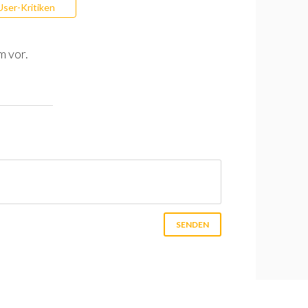
User-Kritiken
m vor.