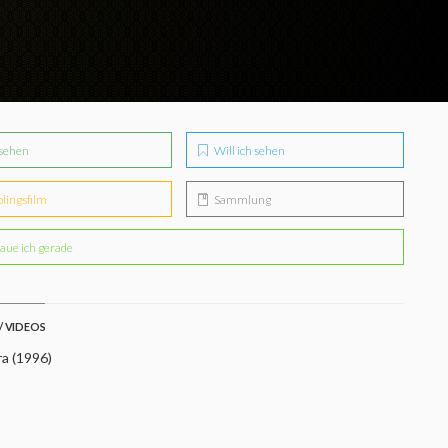
sehen
Will ich sehen
blingsfilm
Sammlung
aue ich gerade
/ VIDEOS
ra (1996)