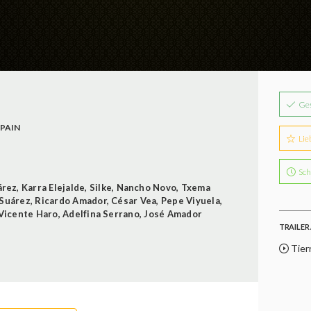
Ge
PAIN
Lie
Sch
árez
,
Karra Elejalde
,
Silke
,
Nancho Novo
,
Txema
 Suárez
,
Ricardo Amador
,
César Vea
,
Pepe Viyuela
,
Vicente Haro
,
Adelfina Serrano
,
José Amador
TRAILER 
Tier