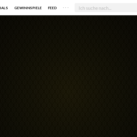
. . .
IALS
GEWINNSPIELE
FEED