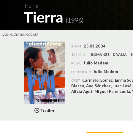
Tierra
Tierra
(1996)
Quelle:
themoviedb.org
25.03.2004
START
125 MIN
ROMANZE
DRAMA
S
Julio Medem
REGIE
Julio Medem
DREHBUCH
Carmelo Gómez
,
Emma Su
CAST
Blasco
,
Ane Sánchez
,
Juan José
Alicia Agut
,
Miguel Palenzuela
,
Trailer