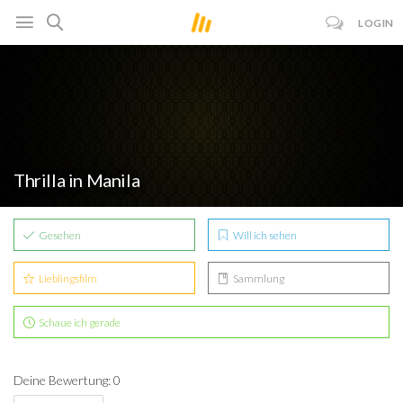
LOGIN
Thrilla in Manila
Gesehen
Will ich sehen
Lieblingsfilm
Sammlung
Schaue ich gerade
Deine Bewertung: 0