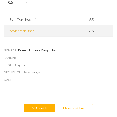
0.5
User Durchschnitt
6.5
Moviebreak User
6.5
GENRES
Drama, History, Biography
LÄNDER
REGIE
Ang Lee
DREHBUCH
Peter Morgan
CAST
MB-Kritik
User-Kritiken