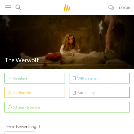
LOGIN
The Werwolf
Gesehen
Will ich sehen
Lieblingsfilm
Sammlung
Schaue ich gerade
Deine Bewertung: 0