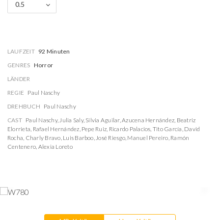
0.5
LAUFZEIT
92 Minuten
GENRES
Horror
LÄNDER
REGIE
Paul Naschy
DREHBUCH
Paul Naschy
CAST
Paul Naschy
,
Julia Saly
,
Silvia Aguilar
,
Azucena Hernández
,
Beatriz
Elorrieta
,
Rafael Hernández
,
Pepe Ruiz
,
Ricardo Palacios
,
Tito García
,
David
Rocha
,
Charly Bravo
,
Luis Barboo
,
José Riesgo
,
Manuel Pereiro
,
Ramón
Centenero
,
Alexia Loreto