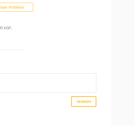
User-Kritiken
m vor.