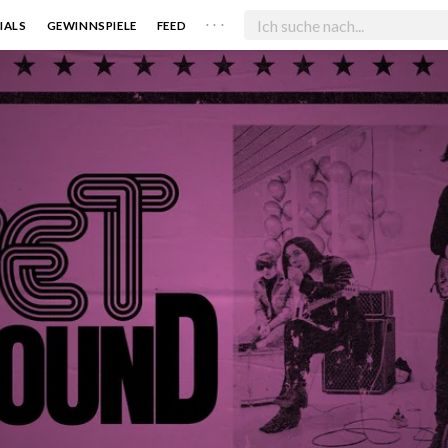
. . .
IALS
GEWINNSPIELE
FEED