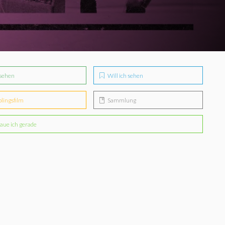
sehen
Will ich sehen
blingsfilm
Sammlung
aue ich gerade