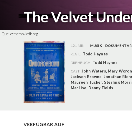
The Velvet Und
Quelle:
themoviedb.org
121 MIN
MUSIK
DOKUMENTAR
Todd Haynes
REGIE
Todd Haynes
DREHBUCH
John Waters
,
Mary Woron
CAST
Jackson Browne
,
Jonathan Ric
Maureen Tucker
,
Sterling Morr
MacLise
,
Danny Fields
VERFÜGBAR AUF