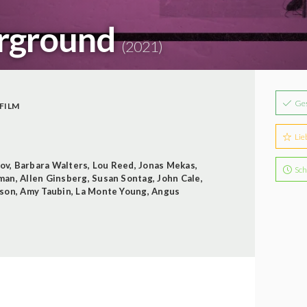
erground
(2021)
Ge
FILM
Lie
ov
,
Barbara Walters
,
Lou Reed
,
Jonas Mekas
,
Sch
hman
,
Allen Ginsberg
,
Susan Sontag
,
John Cale
,
ison
,
Amy Taubin
,
La Monte Young
,
Angus