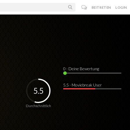
BEITRETEN
LOGIN
0
· Deine Bewertung
5.5 · Moviebreak User
5.5
Durchschnittlich