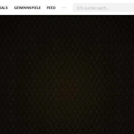
. . .
IALS
GEWINNSPIELE
FEED