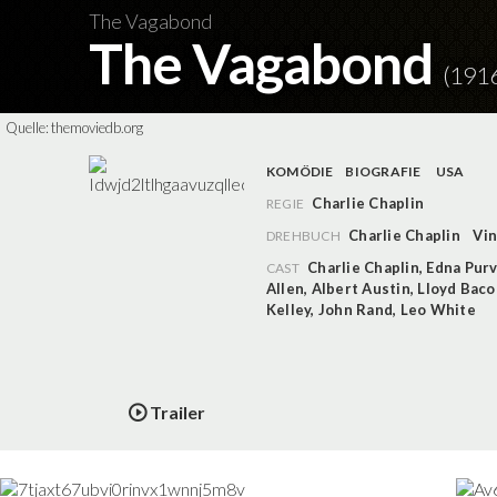
The Vagabond
The Vagabond
(191
Quelle:
themoviedb.org
KOMÖDIE
BIOGRAFIE
USA
Charlie Chaplin
REGIE
Charlie Chaplin
Vin
DREHBUCH
Charlie Chaplin
,
Edna Pur
CAST
Allen
,
Albert Austin
,
Lloyd Baco
Kelley
,
John Rand
,
Leo White
Trailer