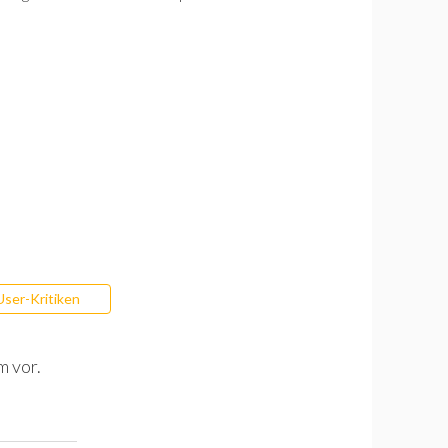
User-Kritiken
m vor.