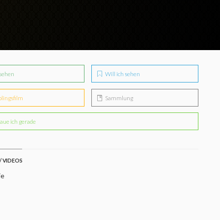
sehen
Will ich sehen
blingsfilm
Sammlung
aue ich gerade
/ VIDEOS
ie