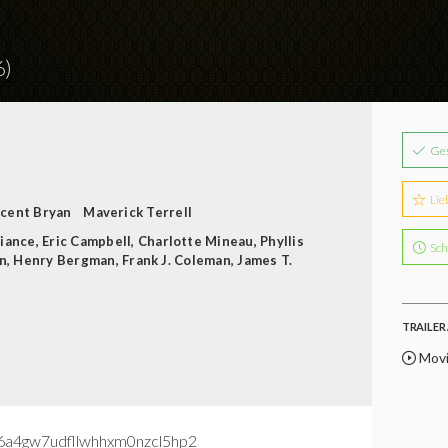
6)
Ge
Lie
cent Bryan
Maverick Terrell
viance
,
Eric Campbell
,
Charlotte Mineau
,
Phyllis
Sch
n
,
Henry Bergman
,
Frank J. Coleman
,
James T.
TRAILER 
Mov