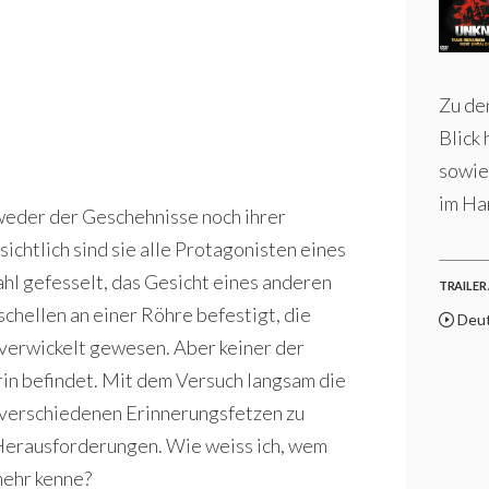
Zu den
Blick
sowie 
im Han
weder der Geschehnisse noch ihrer
nsichtlich sind sie alle Protagonisten eines
ahl gefesselt, das Gesicht eines anderen
TRAILER 
schellen an einer Röhre befestigt, die
Deut
 verwickelt gewesen. Aber keiner der
drin befindet. Mit dem Versuch langsam die
 verschiedenen Erinnerungsfetzen zu
 Herausforderungen. Wie weiss ich, wem
 mehr kenne?