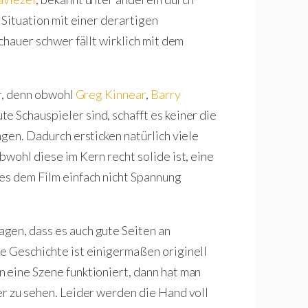
 Situation mit einer derartigen
chauer schwer fällt wirklich mit dem
er, denn obwohl
Greg Kinnear
,
Barry
e Schauspieler sind, schafft es keiner die
ngen. Dadurch ersticken natürlich viele
bwohl diese im Kern recht solide ist, eine
es dem Film einfach nicht Spannung
gen, dass es auch gute Seiten an
ie Geschichte ist einigermaßen originell
 eine Szene funktioniert, dann hat man
er zu sehen. Leider werden die Hand voll