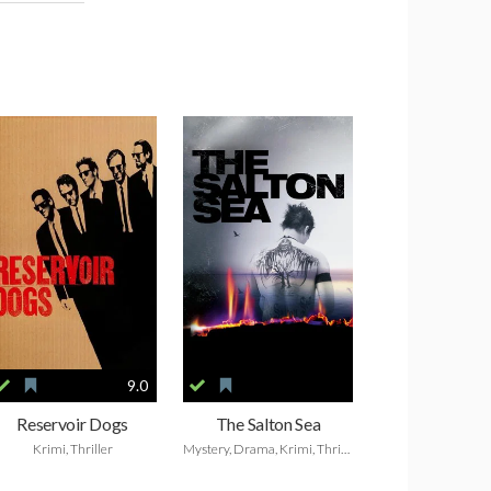
9.0
Reservoir Dogs
The Salton Sea
Krimi, Thriller
Mystery, Drama, Krimi, Thriller