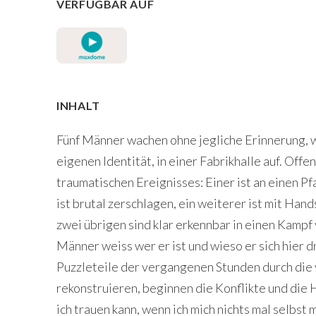
VERFÜGBAR AUF
INHALT
Fünf Männer wachen ohne jegliche Erinnerung, 
eigenen Identität, in einer Fabrikhalle auf. Offe
traumatischen Ereignisses: Einer ist an einen Pf
ist brutal zerschlagen, ein weiterer ist mit Hand
zwei übrigen sind klar erkennbar in einen Kampf
Männer weiss wer er ist und wieso er sich hier 
Puzzleteile der vergangenen Stunden durch die
rekonstruieren, beginnen die Konflikte und die
ich trauen kann, wenn ich mich nichts mal selbst