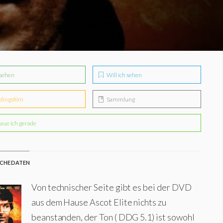
sehen
Will ich sehen
blingsfilm
Sammlung
aue ich gerade
CHE DATEN
Von technischer Seite gibt es bei der DVD
aus dem Hause Ascot Elite nichts zu
beanstanden, der Ton ( DDG 5.1) ist sowohl