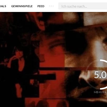
. . .
IALS
GEWINNSPIELE
FEED
5.0
MB-Kritik