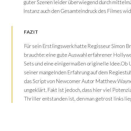
guter Szenen leider überwiegend durch mittelmä
Instanz auch den Gesamteindruck des Filmes wid
FAZIT
Für sein Erstlingswerk hatte Regisseur Simon Br
brauchte: eine gute Auswahl erfahrener Hollyw
Sets und eine einigermaßen originelle Idee.
Ob U
seiner mangelnden Erfahrung auf dem Regiestuhl
das Script von Newcomer Autor Matthew Waynee 
ungeklärt.
Fakt ist jedoch, dass hier viel Poten
Thriller entstanden ist, den man getrost links li