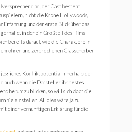
ielversprechend an, der Cast besteht
auspielern, nicht die Krone Hollywoods,
er Erfahrung und der erste Blick über das
gerhalle, in der ein Großteil des Films
sich bereits darauf, wie die Charaktere in
Eisenrohren und zerbrochenen Glasscherben
 jegliches Konfliktpotential innerhalb der
nd auch wenn die Darsteller ihr bestes
d herum zu blicken, so will sich doch die
 nie einstellen. All dies wäre ja zu
mit einer vernünftigen Erklärung für die
aviezel
, bekannt unter anderem durch