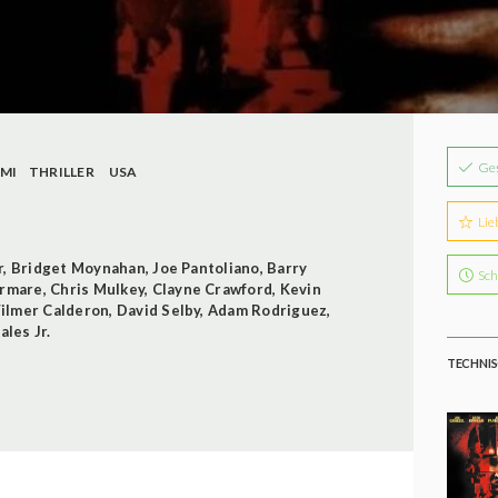
Ge
IMI
THRILLER
USA
Lie
r
,
Bridget Moynahan
,
Joe Pantoliano
,
Barry
Sch
ormare
,
Chris Mulkey
,
Clayne Crawford
,
Kevin
ilmer Calderon
,
David Selby
,
Adam Rodriguez
,
les Jr.
TECHNIS