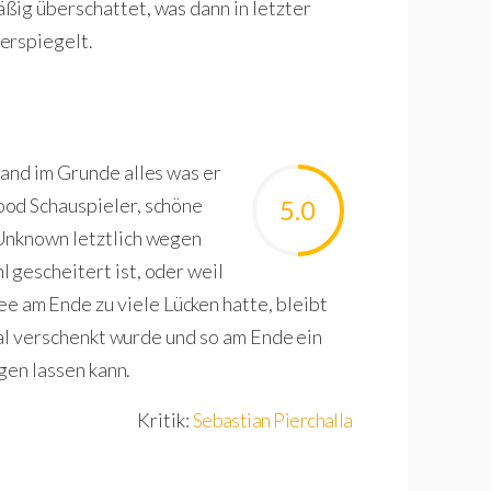
ßig überschattet, was dann in letzter
erspiegelt.
and im Grunde alles was er
ood Schauspieler, schöne
5.0
nknown letztlich wegen
 gescheitert ist, oder weil
am Ende zu viele Lücken hatte, bleibt
zial verschenkt wurde und so am Ende ein
egen lassen kann.
Kritik:
Sebastian Pierchalla