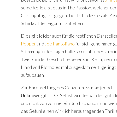
seine Rolle als Jesus in The Passion, welcher der
Gleichgültigkeit gegenüber tritt, dass es als Zus
Schicksal der Figur mitzufiebern.
Dies gilt leider auch für die restlichen Darstell
Pepper
und
Joe Pantoliano
für sich genommen gut
Stimmung in der Lagerhalle so recht rüber zu bri
Twists in der Geschichte bereits im Keim, denn o
Hand voll Plotholes mal ausgeklammert, gelingt 
aufzubauen.
Zur Ehrenrettung des Ganzen muss man jedoch sa
Unknown
gibt. Das Set ist wunderbar designt, d
und nicht von vornherein durchschaubar und wenn
das Gefühl einen wirklich herausragenden Thrill