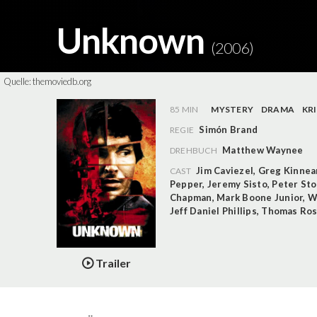
Unknown
(2006)
Quelle:
themoviedb.org
85 MIN
MYSTERY
DRAMA
KR
Simón Brand
REGIE
Matthew Waynee
DREHBUCH
Jim Caviezel
,
Greg Kinnea
CAST
Pepper
,
Jeremy Sisto
,
Peter St
Chapman
,
Mark Boone Junior
,
W
Jeff Daniel Phillips
,
Thomas Rosa
Trailer