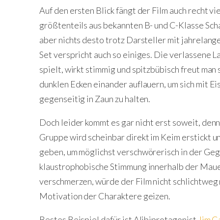
Auf den ersten Blick fängt der Film auch recht v
größtenteils aus bekannten B- und C-Klasse Sch
aber nichts desto trotz Darsteller mit jahrelang
Set verspricht auch so einiges. Die verlassene La
spielt, wirkt stimmig und spitzbübisch freut man 
dunklen Ecken einander auflauern, um sich mit 
gegenseitig in Zaun zu halten.
Doch leider kommt es gar nicht erst soweit, denn
Gruppe wird scheinbar direkt im Keim erstickt u
geben, um möglichst verschwörerisch in der Gegen
klaustrophobische Stimmung innerhalb der Mauern
verschmerzen, würde der Film nicht schlichtweg 
Motivation der Charaktere geizen.
Bestes Beispiel dafür ist Alibiprotagonist
Jim C