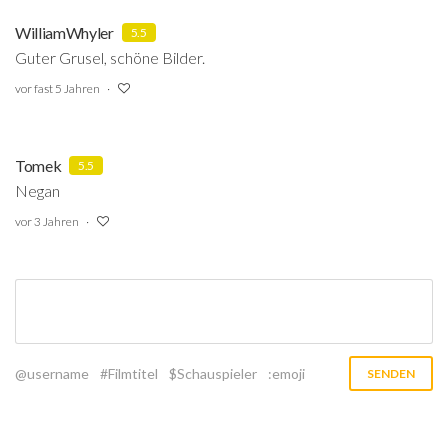
WilliamWhyler
5.5
Guter Grusel, schöne Bilder.
vor fast 5 Jahren
Tomek
5.5
Negan
vor 3 Jahren
@username
#Filmtitel
$Schauspieler
:emoji