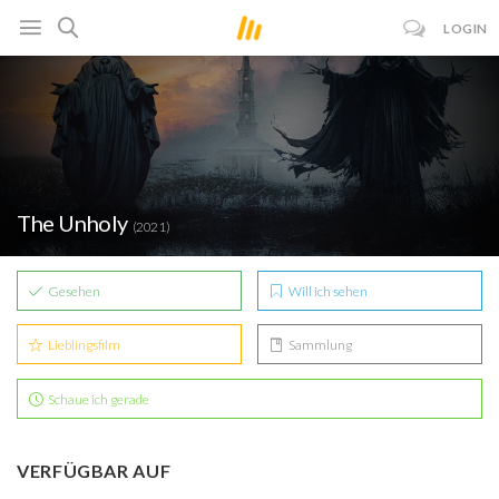
LOGIN
The Unholy
(2021)
Gesehen
Will ich sehen
Lieblingsfilm
Sammlung
Schaue ich gerade
VERFÜGBAR AUF