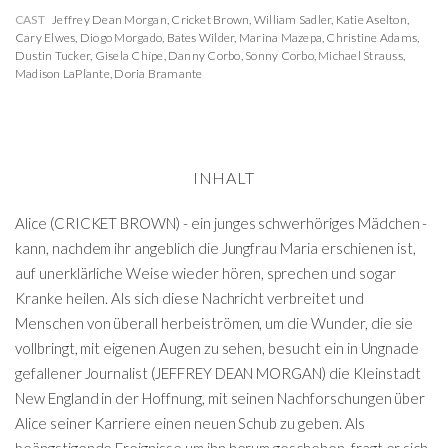
CAST
Jeffrey Dean Morgan
,
Cricket Brown
,
William Sadler
,
Katie Aselton
,
Cary Elwes
,
Diogo Morgado
,
Bates Wilder
,
Marina Mazepa
,
Christine Adams
,
Dustin Tucker
,
Gisela Chípe
,
Danny Corbo
,
Sonny Corbo
,
Michael Strauss
,
Madison LaPlante
,
Doria Bramante
INHALT
Alice (CRICKET BROWN) - ein junges schwerhöriges Mädchen -
kann, nachdem ihr angeblich die Jungfrau Maria erschienen ist,
auf unerklärliche Weise wieder hören, sprechen und sogar
Kranke heilen. Als sich diese Nachricht verbreitet und
Menschen von überall herbeiströmen, um die Wunder, die sie
vollbringt, mit eigenen Augen zu sehen, besucht ein in Ungnade
gefallener Journalist (JEFFREY DEAN MORGAN) die Kleinstadt
New England in der Hoffnung, mit seinen Nachforschungen über
Alice seiner Karriere einen neuen Schub zu geben. Als