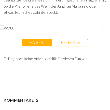
beängstigende Ereignisse um ihn herum geschehen, fragt er sich,
ob die Phänomene das Werk der Jungfrau Maria sind oder
etwas Teuflisches dahintersteckt.
MB-Kritik
User-Kritiken
Es liegt noch keine offizielle Kritik für diesen Film vor.
KOMMENTARE
(
2
)