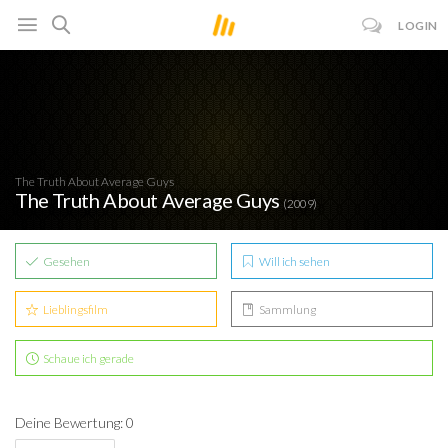
LOGIN
The Truth About Average Guys
The Truth About Average Guys
(2009)
Gesehen
Will ich sehen
Lieblingsfilm
Sammlung
Schaue ich gerade
Deine Bewertung: 0