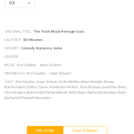
0.5
ORIGINAL TITEL
The Truth About Average Guys
LAUFZEIT
83 Minuten
GENRES
Comedy, Romance, Indie
LÄNDER
REGIE
Ken Gayton
Jason Schaver
DREHBUCH
Ken Gayton
Jason Schaver
CAST
Ken Gayton
,
Jason Schaver
,
Erika Walter
,
Adam Breske
,
Alyssa
Roehrenbeck
,
Esther Claire
,
Kimberley Hellem
,
Tony Bozzuto
,
Jonathan Biver
,
Chris Kossen
,
Barry Kidd
,
Richard Renik
,
Walt Sloan
,
Rachel Brosnahan
,
Holly
Barhorst
,
Elizabeth Baumann
MB-Kritik
User-Kritiken