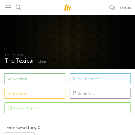
LOGIN
The Texican
The Texican
(1966)
Gesehen
Will ich sehen
Lieblingsfilm
Sammlung
Schaue ich gerade
Deine Bewertung: 0