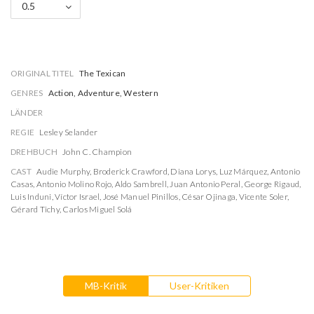
0.5
ORIGINAL TITEL
The Texican
GENRES
Action, Adventure, Western
LÄNDER
REGIE
Lesley Selander
DREHBUCH
John C. Champion
CAST
Audie Murphy
,
Broderick Crawford
,
Diana Lorys
,
Luz Márquez
,
Antonio
Casas
,
Antonio Molino Rojo
,
Aldo Sambrell
,
Juan Antonio Peral
,
George Rigaud
,
Luis Induni
,
Víctor Israel
,
José Manuel Pinillos
,
César Ojinaga
,
Vicente Soler
,
Gérard Tichy
,
Carlos Miguel Solá
MB-Kritik
User-Kritiken