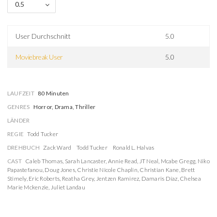
0.5
User Durchschnitt
5.0
Moviebreak User
5.0
LAUFZEIT
80 Minuten
GENRES
Horror, Drama, Thriller
LÄNDER
REGIE
Todd Tucker
DREHBUCH
Zack Ward
Todd Tucker
Ronald L. Halvas
CAST
Caleb Thomas
,
Sarah Lancaster
,
Annie Read
,
JT Neal
,
Mcabe Gregg
,
Niko
Papastefanou
,
Doug Jones
,
Christie Nicole Chaplin
,
Christian Kane
,
Brett
Stimely
,
Eric Roberts
,
Reatha Grey
,
Jentzen Ramirez
,
Damaris Díaz
,
Chelsea
Marie Mckenzie
,
Juliet Landau