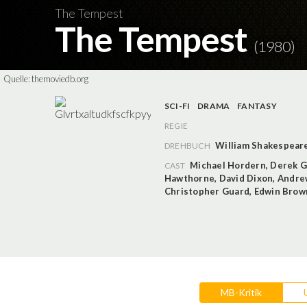
The Tempest
The Tempest
(1980)
Quelle:
themoviedb.org
SCI-FI
DRAMA
FANTASY
REGIE
William Shakespear
DREHBUCH
Michael Hordern
,
Derek G
CAST
Hawthorne
,
David Dixon
,
Andre
Christopher Guard
,
Edwin Brow
MB-Kritik