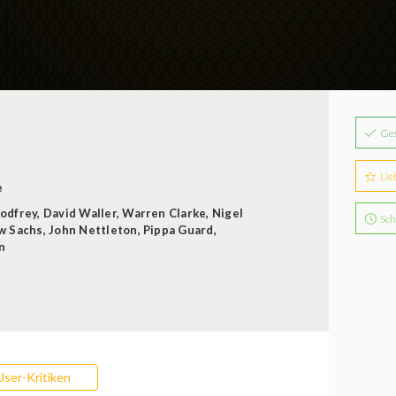
Ge
Lie
e
odfrey
,
David Waller
,
Warren Clarke
,
Nigel
Sch
w Sachs
,
John Nettleton
,
Pippa Guard
,
n
User-Kritiken