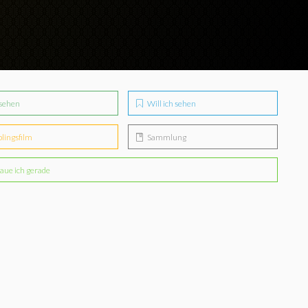
sehen
Will ich sehen
blingsfilm
Sammlung
aue ich gerade