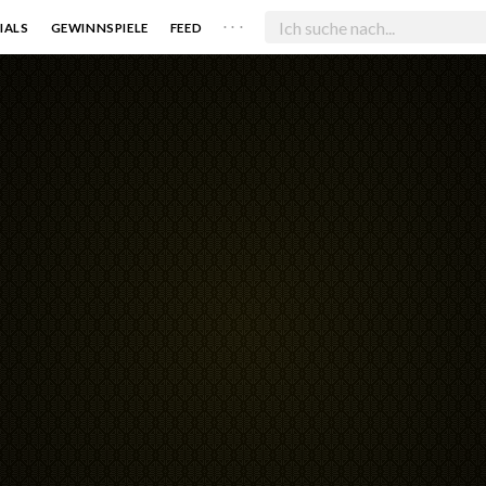
. . .
IALS
GEWINNSPIELE
FEED